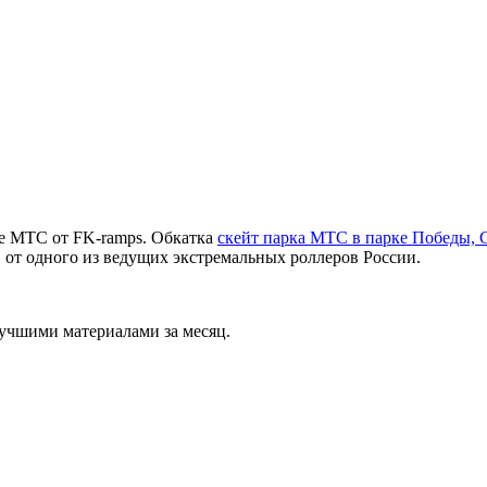
ке МТС от FK-ramps. Обкатка
скейт парка МТС в парке Победы,
 от одного из ведущих экстремальных роллеров России.
учшими материалами за месяц.