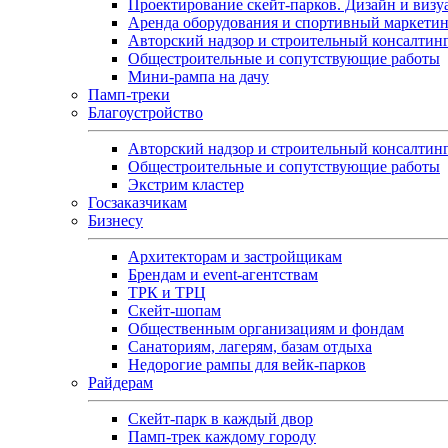
Проектирование скейт-парков. Дизайн и визу
Аренда оборудования и спортивный маркети
Авторский надзор и строительный консалтин
Общестроительные и сопутствующие работы
Мини-рампа на дачу
Памп‑треки
Благоустройство
Авторский надзор и строительный консалтин
Общестроительные и сопутствующие работы
Экстрим кластер
Госзаказчикам
Бизнесу
Архитекторам и застройщикам
Брендам и event-агентствам
ТРК и ТРЦ
Скейт-шопам
Общественным организациям и фондам
Санаториям, лагерям, базам отдыха
Недорогие рампы для вейк-парков
Райдерам
Скейт-парк в каждый двор
Памп-трек каждому городу