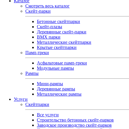
Каталог
Смотреть весь каталог
Скейт-парки
Бетонные скейтпарки
Скейт‑плазы
Деревянные скейт‑парки
BMX парки
Металлические скейтпарки
Крытые скейтпарки
Памп-треки
Асфальтовые памп‑треки
Модульные пампы
Рампы
Мини-рампы
Деревянные рампы
Металлические рампы
Услуги
Скейтпарки
Все услуги
Строительство бетонных скейт-парков
Заводское производство скейт-парков