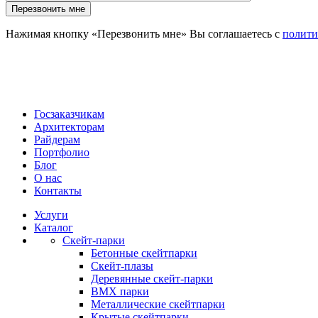
Нажимая кнопку «Перезвонить мне» Вы соглашаетесь с
полити
Госзаказчикам
Архитекторам
Райдерам
Портфолио
Блог
О нас
Контакты
Услуги
Каталог
Скейт‑парки
Бетонные скейтпарки
Скейт‑плазы
Деревянные скейт‑парки
BMX парки
Металлические скейтпарки
Крытые скейтпарки