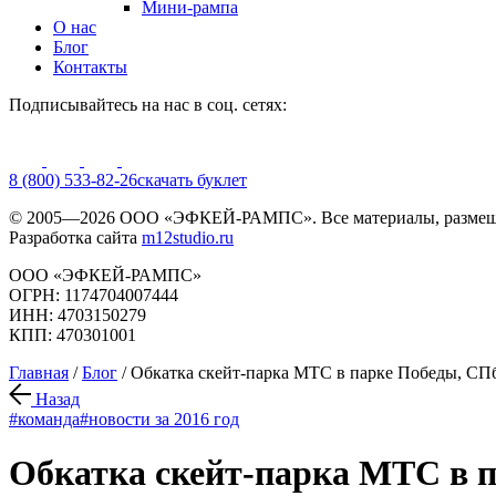
Мини-рампа
О нас
Блог
Контакты
Подписывайтесь на нас в соц. сетях:
8 (800) 533-82-26
cкачать буклет
© 2005—2026 ООО «ЭФКЕЙ-РАМПС». Все материалы, размещё
Разработка сайта
m12studio.ru
ООО «ЭФКЕЙ-РАМПС»
ОГРН: 1174704007444
ИНН: 4703150279
КПП: 470301001
Главная
/
Блог
/
Обкатка скейт-парка МТС в парке Победы, СП
Назад
#команда
#новости за 2016 год
Обкатка скейт-парка МТС в 