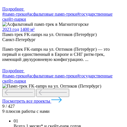
Подробнее
#памп-треки
#асфальтовые памп-треки
#государственные
скейт-парки
2023 год
1400 м²
Памп-трек FK-ramps на ул. Оптиков (Петербург)
Санкт-Петербург
Памп-трек FK-ramps на ул. Оптиков (Петербург) — это
первый и единственный в Европе и СНГ ритм-трек,
имеющий двухуровневую конфигурацию. ...
Подробнее
#памп-треки
#асфальтовые памп-треки
#государственные
скейт-парки
Посмотреть все проекты
9
/
427
9 плюсов работы с нами
01
Всего 1 месяц* и скейт‑парк готов