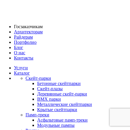
Госзаказчикам
Архитекторам
Райдерам
Портфолио
Блог
О нас
Контакты
Услуги
Каталог
Скейт‑парки
Бетонные скейтпарки
Скейт‑плазы
Деревянные скейт‑парки
BMX парки
Металлические скейтпарки
Крытые скейтпарки
Памп‑треки
Асфальтовые памп‑треки
Модульные пампы