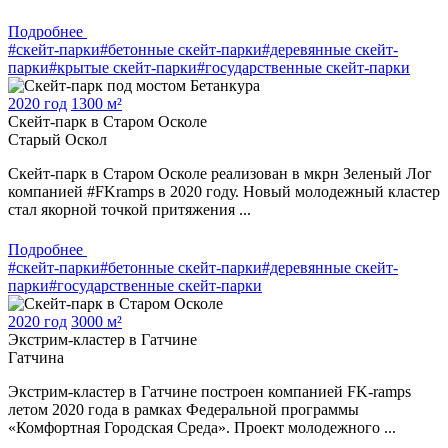
Подробнее
#скейт-парки
#бетонные скейт-парки
#деревянные скейт-
парки
#крытые скейт-парки
#государственные скейт-парки
2020 год
1300 м²
Скейт-парк в Старом Осколе
Старый Оскол
Скейт-парк в Старом Осколе реализован в мкрн Зеленый Лог
компанией #FKramps в 2020 году. Новый молодежный кластер
стал якорной точкой притяжения ...
Подробнее
#скейт-парки
#бетонные скейт-парки
#деревянные скейт-
парки
#государственные скейт-парки
2020 год
3000 м²
Экстрим-кластер в Гатчине
Гатчина
Экстрим-кластер в Гатчине построен компанией FK-ramps
летом 2020 года в рамках Федеральной программы
«Комфортная Городская Среда». Проект молодежного ...