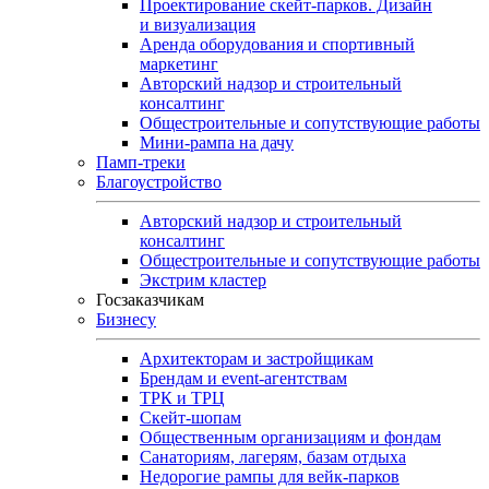
Проектирование скейт-парков. Дизайн
и визуализация
Аренда оборудования и спортивный
маркетинг
Авторский надзор и строительный
консалтинг
Общестроительные и сопутствующие работы
Мини-рампа на дачу
Памп‑треки
Благоустройство
Авторский надзор и строительный
консалтинг
Общестроительные и сопутствующие работы
Экстрим кластер
Госзаказчикам
Бизнесу
Архитекторам и застройщикам
Брендам и event-агентствам
ТРК и ТРЦ
Скейт-шопам
Общественным организациям и фондам
Санаториям, лагерям, базам отдыха
Недорогие рампы для вейк-парков