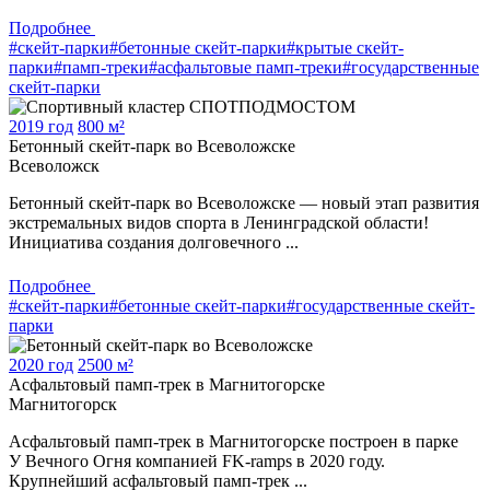
Подробнее
#скейт-парки
#бетонные скейт-парки
#крытые скейт-
парки
#памп-треки
#асфальтовые памп-треки
#государственные
скейт-парки
2019 год
800 м²
Бетонный скейт-парк во Всеволожске
Всеволожск
Бетонный скейт-парк во Всеволожске — новый этап развития
экстремальных видов спорта в Ленинградской области!
Инициатива создания долговечного ...
Подробнее
#скейт-парки
#бетонные скейт-парки
#государственные скейт-
парки
2020 год
2500 м²
Асфальтовый памп-трек в Магнитогорске
Магнитогорск
Асфальтовый памп-трек в Магнитогорске построен в парке
У Вечного Огня компанией FK-ramps в 2020 году.
Крупнейший асфальтовый памп-трек ...