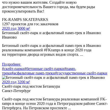
что нужно вашим жителям. Создайте новую
достопримечательность Вашего города, мы будем рады
проконсультировать Вас!
FK-RAMPS SKATEPARKS
1297 проектов для гос.заказчиков
2020 год
3000 м²
Бетонный скейт-парк и асфальтовый памп-трек в Иваново
Иваново
Бетонный скейт-парк и асфальтовый памп-трек в Иваново
реализованы компанией #FKramps в конце 2020 года
на территории дворца игровых видов спорта. ...
Подробнее
#скейт-парки
#бетонные скейт-парки
#памп-
треки
#асфальтовые памп-треки
#государственные скейт-парки
2020 год
3200 м²
Скейт-парк под мостом Бетанкура
Санкт-Петербург
Скейт-парк под мостом Бетанкура реализован компанией FK-
ramps в конце осени 2020 года в Петроградском районе Санкт-
Петербурга. На Петровском проспекте ...