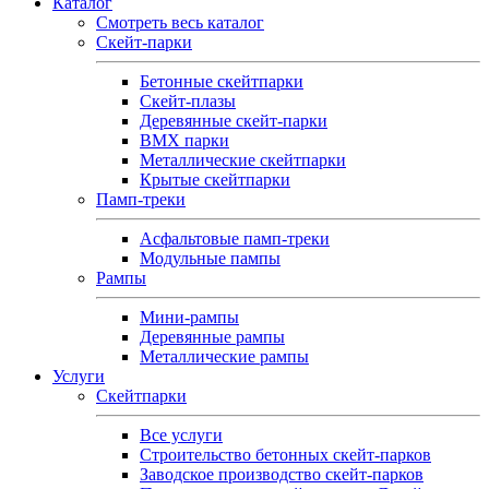
Каталог
Смотреть весь каталог
Скейт-парки
Бетонные скейтпарки
Скейт‑плазы
Деревянные скейт‑парки
BMX парки
Металлические скейтпарки
Крытые скейтпарки
Памп-треки
Асфальтовые памп‑треки
Модульные пампы
Рампы
Мини-рампы
Деревянные рампы
Металлические рампы
Услуги
Скейтпарки
Все услуги
Строительство бетонных скейт-парков
Заводское производство скейт-парков