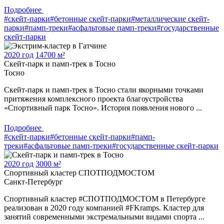
Подробнее
#скейт-парки
#бетонные скейт-парки
#металлические скейт-
парки
#памп-треки
#асфальтовые памп-треки
#государственные
скейт-парки
2020 год
14700 м²
Скейт-парк и памп-трек в Тосно
Тосно
Скейт-парк и памп-трек в Тосно стали якорными точками
притяжения комплексного проекта благоустройства
«Спортивный парк Тосно». История появления нового ...
Подробнее
#скейт-парки
#бетонные скейт-парки
#памп-
треки
#асфальтовые памп-треки
#государственные скейт-парки
2020 год
3000 м²
Спортивный кластер СПОТПОДМОСТОМ
Санкт-Петербург
Спортивный кластер #СПОТПОДМОСТОМ в Петербурге
реализован в 2020 году компанией #FKramps. Кластер для
занятий современными экстремальными видами спорта ...