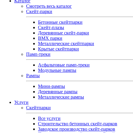
Каталог
Смотреть весь каталог
Скейт-парки
Бетонные скейтпарки
Скейт‑плазы
Деревянные скейт‑парки
BMX парки
Металлические скейтпарки
Крытые скейтпарки
Памп-треки
Асфальтовые памп‑треки
Модульные пампы
Рампы
Мини-рампы
Деревянные рампы
Металлические рампы
Услуги
Скейтпарки
Все услуги
Строительство бетонных скейт-парков
Заводское производство скейт-парков