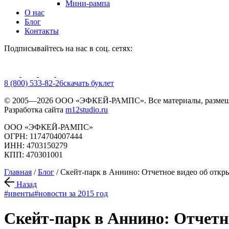
Мини-рампа
О нас
Блог
Контакты
Подписывайтесь на нас в соц. сетях:
8 (800) 533-82-26
cкачать буклет
© 2005—2026 ООО «ЭФКЕЙ-РАМПС». Все материалы, размещё
Разработка сайта
m12studio.ru
ООО «ЭФКЕЙ-РАМПС»
ОГРН: 1174704007444
ИНН: 4703150279
КПП: 470301001
Главная
/
Блог
/
Скейт-парк в Аннино: Отчетное видео об откр
Назад
#ивенты
#новости за 2015 год
Скейт-парк в Аннино: Отчетн