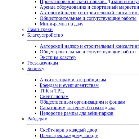
Проектирование скейт-парков. Дизайн и визу
Аренда оборудования и спортивный маркети
Авторский надзор и строительный консалтин
Общестроительные и сопутствующие работы
Мини-рампа на дачу
Памп‑треки
Благоустройство
Авторский надзор и строительный консалтин
Общестроительные и сопутствующие работы
Экстрим кластер
Госзаказчикам
Бизнесу
Архитекторам и застройщикам
Брендам и event-агентствам
ТРК и ТРЦ
Скейт-шопам
Общественным организациям и фондам
Санаториям, лагерям, базам отдыха
Недорогие рампы для вейк-парков
Райдерам
Скейт-парк в каждый двор
Памп-трек каждому городу