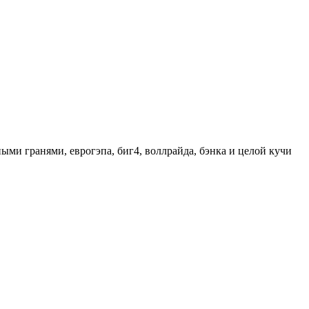
ыми гранями, еврогэпа, биг4, воллрайда, бэнка и целой кучи