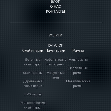
БЛОГ
О НАС
КОНТАКТЫ
УСЛУГИ
КАТАЛОГ
Скейт‑парки
Памп‑треки
Рампы
Бетонные
Асфальтовые
Мини-рампы
скейтпарки
памп‑треки
Деревянные
Скейт‑плазы
Модульные
рампы
пампы
Деревянные
Металлические
скейт‑парки
рампы
BMX парки
Металлические
скейтпарки