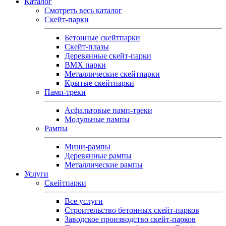
Каталог
Смотреть весь каталог
Скейт-парки
Бетонные скейтпарки
Скейт‑плазы
Деревянные скейт‑парки
BMX парки
Металлические скейтпарки
Крытые скейтпарки
Памп-треки
Асфальтовые памп‑треки
Модульные пампы
Рампы
Мини-рампы
Деревянные рампы
Металлические рампы
Услуги
Скейтпарки
Все услуги
Строительство бетонных скейт-парков
Заводское производство скейт-парков