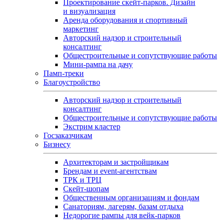
Проектирование скейт-парков. Дизайн
и визуализация
Аренда оборудования и спортивный
маркетинг
Авторский надзор и строительный
консалтинг
Общестроительные и сопутствующие работы
Мини-рампа на дачу
Памп‑треки
Благоустройство
Авторский надзор и строительный
консалтинг
Общестроительные и сопутствующие работы
Экстрим кластер
Госзаказчикам
Бизнесу
Архитекторам и застройщикам
Брендам и event-агентствам
ТРК и ТРЦ
Скейт-шопам
Общественным организациям и фондам
Санаториям, лагерям, базам отдыха
Недорогие рампы для вейк-парков