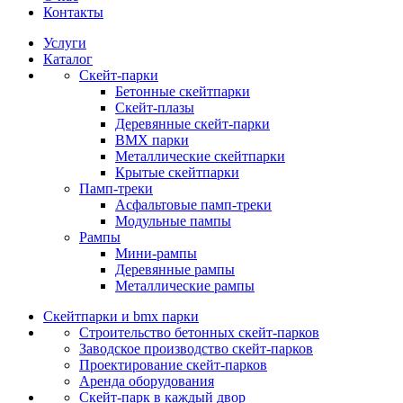
Контакты
Услуги
Каталог
Скейт‑парки
Бетонные скейтпарки
Скейт‑плазы
Деревянные скейт‑парки
BMX парки
Металлические скейтпарки
Крытые скейтпарки
Памп‑треки
Асфальтовые памп‑треки
Модульные пампы
Рампы
Мини-рампы
Деревянные рампы
Металлические рампы
Скейтпарки и bmx парки
Строительство бетонных скейт‑парков
Заводское производство скейт-парков
Проектирование скейт-парков
Аренда оборудования
Скейт-парк в каждый двор