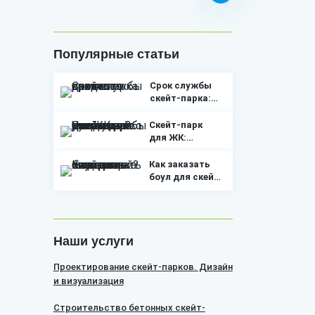
Популярные статьи
Срок службы
скейт-парка:
как часто
придется
Скейт-парк
делать ремонт
для ЖК:
руководство.
Что нужно
Как заказать
учесть, чтобы
боул для скейт
открыть
парка
маленький
и сделать
скейт-парк для
молодежь
двора?
счастливой?
Наши услуги
Проектирование скейт-парков. Дизайн
и визуализация
Строительство бетонных скейт-