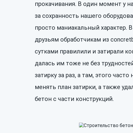
прокачивания. В один момент у н
за сохранность нашего оборудов
просто маниакальный характер. 
друзьям обработчикам из concretb
сутками правилили и затирали ко
далась им тоже не без трудносте
затирку за раз, а там, этого част
менять план затирки, а также уд
бетон с части конструкций.