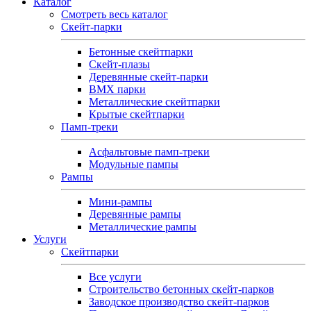
Каталог
Смотреть весь каталог
Скейт-парки
Бетонные скейтпарки
Скейт‑плазы
Деревянные скейт‑парки
BMX парки
Металлические скейтпарки
Крытые скейтпарки
Памп-треки
Асфальтовые памп‑треки
Модульные пампы
Рампы
Мини-рампы
Деревянные рампы
Металлические рампы
Услуги
Скейтпарки
Все услуги
Строительство бетонных скейт-парков
Заводское производство скейт-парков