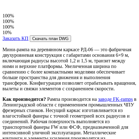
100%
100%
100%
10%
Заказать КП
Скачать план DWG
Мини-рампа на деревянном каркасе РД-06 — это фабричная
двухуровневая конструкция с габаритами основания 6×9 м,
включающая радиусы высотой 1,2 и 1,5 м, транзит между
ними и верхние платформы. Увеличенная ширина по
сравнению с более компактными моделями обеспечивает
больше пространства для движения и выполнения
трансферов. Конфигурация позволяет отрабатывать вращения,
вылеты и связки элементов с сохранением скорости.
Как производится?
Рампа производится на
заводе FK-ramps
в
Ленинградской области с применением промышленных ЧПУ
фрезерных станков. Несущий каркас изготавливается из
влагостойкой фанеры с точной геометрией всех радиусов и
соединений. Рабочая поверхность выполняется из
транспортной фанеры FW или ФСФ, предназначенной для
интенсивной уличной эксплуатации. Металлические
коупинги и элементы усиления производятся из