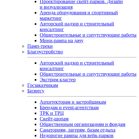
Проектирование скейт-парков. Дизайн
и визуализация
Аренда оборудования и спортивный
маркетинг
Авторский надзор и строительный
консалтинг
Общестроительные и сопутствующие работы
Мини-рампа на дачу
Памп‑треки
Благоустройство
Авторский надзор и строительный
консалтинг
Общестроительные и сопутствующие работы
Экстрим кластер
Госзаказчикам
Бизнесу
Архитекторам и застройщикам
Брендам и event-агентствам
ТРК и ТРЦ
Скейт-шопам
Общественным организациям и фондам
Санаториям, лагерям, базам отдыха
Недорогие рампы для вейк-парков