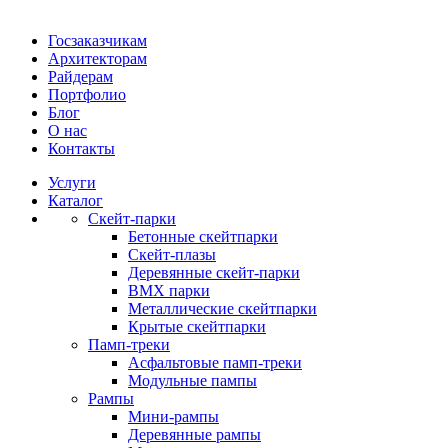
Госзаказчикам
Архитекторам
Райдерам
Портфолио
Блог
О нас
Контакты
Услуги
Каталог
Скейт‑парки
Бетонные скейтпарки
Скейт‑плазы
Деревянные скейт‑парки
BMX парки
Металлические скейтпарки
Крытые скейтпарки
Памп‑треки
Асфальтовые памп‑треки
Модульные пампы
Рампы
Мини-рампы
Деревянные рампы