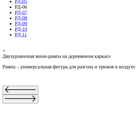
РД-05
РД-06
РД-07
РД-08
РД-09
РД-10
РД-11
+
Двухуровневая мини-рампа на деревянном каркасе
Рампа – универсальная фигура для разгона и трюков в воздухе