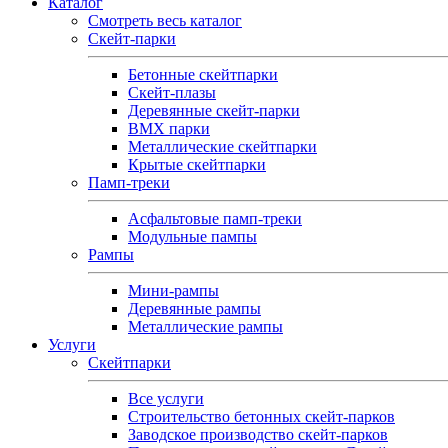
Каталог
Смотреть весь каталог
Скейт-парки
Бетонные скейтпарки
Скейт‑плазы
Деревянные скейт‑парки
BMX парки
Металлические скейтпарки
Крытые скейтпарки
Памп-треки
Асфальтовые памп‑треки
Модульные пампы
Рампы
Мини-рампы
Деревянные рампы
Металлические рампы
Услуги
Скейтпарки
Все услуги
Строительство бетонных скейт-парков
Заводское производство скейт-парков