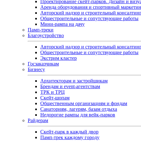
Проектирование скейт-парков. Дизайн и визу
Аренда оборудования и спортивный маркети
Авторский надзор и строительный консалтин
Общестроительные и сопутствующие работы
Мини-рампа на дачу
Памп‑треки
Благоустройство
Авторский надзор и строительный консалтин
Общестроительные и сопутствующие работы
Экстрим кластер
Госзаказчикам
Бизнесу
Архитекторам и застройщикам
Брендам и event-агентствам
ТРК и ТРЦ
Скейт-шопам
Общественным организациям и фондам
Санаториям, лагерям, базам отдыха
Недорогие рампы для вейк-парков
Райдерам
Скейт-парк в каждый двор
Памп-трек каждому городу