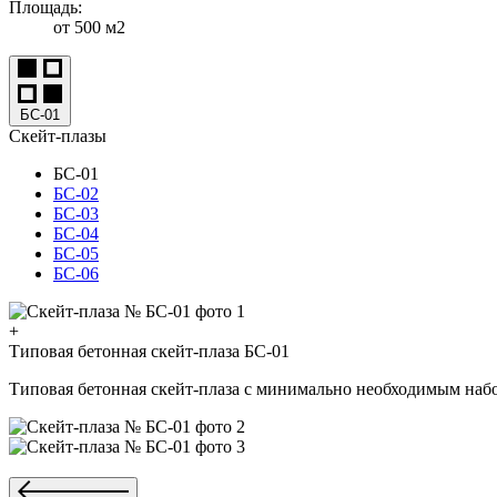
Площадь:
от 500 м2
БС-01
Скейт‑плазы
БС-01
БС-02
БС-03
БС-04
БС-05
БС-06
+
Типовая бетонная скейт-плаза БС-01
Типовая бетонная скейт-плаза с минимально необходимым наб