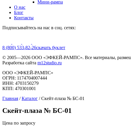
Мини-рампа
О нас
Блог
Контакты
Подписывайтесь на нас в соц. сетях:
8 (800) 533-82-26
cкачать буклет
© 2005—2026 ООО «ЭФКЕЙ-РАМПС». Все материалы, размещё
Разработка сайта
m12studio.ru
ООО «ЭФКЕЙ-РАМПС»
ОГРН: 1174704007444
ИНН: 4703150279
КПП: 470301001
Главная
/
Каталог
/
Скейт‑плаза № БС‑01
Скейт‑плаза № БС‑01
Цена по запросу