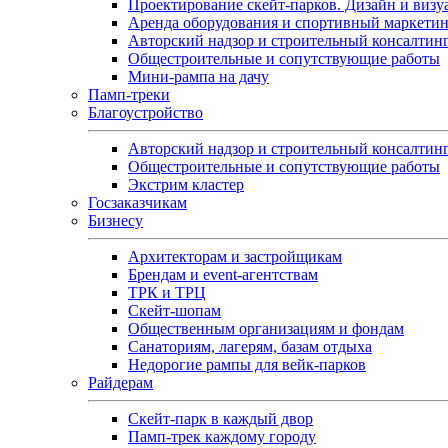
Проектирование скейт-парков. Дизайн и визу
Аренда оборудования и спортивный маркети
Авторский надзор и строительный консалтин
Общестроительные и сопутствующие работы
Мини-рампа на дачу
Памп‑треки
Благоустройство
Авторский надзор и строительный консалтин
Общестроительные и сопутствующие работы
Экстрим кластер
Госзаказчикам
Бизнесу
Архитекторам и застройщикам
Брендам и event-агентствам
ТРК и ТРЦ
Скейт-шопам
Общественным организациям и фондам
Санаториям, лагерям, базам отдыха
Недорогие рампы для вейк-парков
Райдерам
Скейт-парк в каждый двор
Памп-трек каждому городу