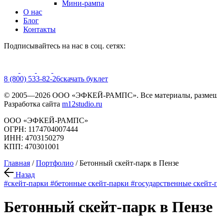
Мини-рампа
О нас
Блог
Контакты
Подписывайтесь на нас в соц. сетях:
8 (800) 533-82-26
cкачать буклет
© 2005—2026 ООО «ЭФКЕЙ-РАМПС». Все материалы, размещё
Разработка сайта
m12studio.ru
ООО «ЭФКЕЙ-РАМПС»
ОГРН: 1174704007444
ИНН: 4703150279
КПП: 470301001
Главная
/
Портфолио
/
Бетонный скейт-парк в Пензе
Назад
#скейт-парки
#бетонные скейт-парки
#государственные скейт-
Бетонный скейт-парк в Пензе