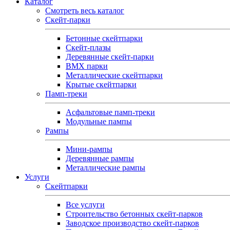
Каталог
Смотреть весь каталог
Скейт-парки
Бетонные скейтпарки
Скейт‑плазы
Деревянные скейт‑парки
BMX парки
Металлические скейтпарки
Крытые скейтпарки
Памп-треки
Асфальтовые памп‑треки
Модульные пампы
Рампы
Мини-рампы
Деревянные рампы
Металлические рампы
Услуги
Скейтпарки
Все услуги
Строительство бетонных скейт-парков
Заводское производство скейт-парков