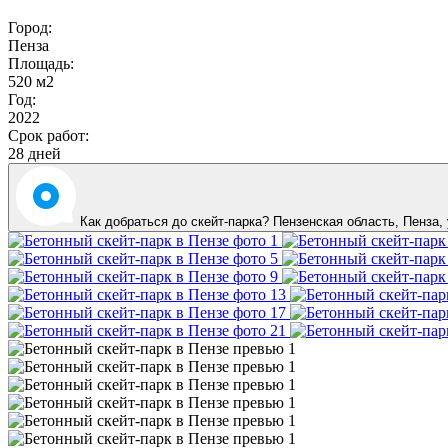
Город:
Пенза
Площадь:
520 м2
Год:
2022
Срок работ:
28 дней
Как добраться до скейт-парка? Пензенская область,
Пенза
,