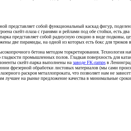
ной представляет собой функциональный каскад фигур, поделен
роена скейт-плаза с гранями и рейлами под обе стойки, есть два
-парка представляет собой радиусную секцию в виде подковы, ц
ены две пирамиды, на одной из которых есть бокс для трюков в
сокопрочного бетона методом торкретирования. Технология наб
о гладкости промышленных полов. Гладкая поверхность для кат
мпоненты скейт-парка выполнены на
заводе FK-ramps
в Ленинград
линии фрезерной обработки листовых материалов (мы сами прои
лазерного раскроя металлопроката, что позволяет нам не зависе
ам лучшее на рынке предложение качества в минимальные сроки