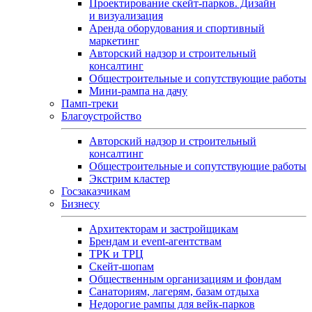
Проектирование скейт-парков. Дизайн
и визуализация
Аренда оборудования и спортивный
маркетинг
Авторский надзор и строительный
консалтинг
Общестроительные и сопутствующие работы
Мини-рампа на дачу
Памп‑треки
Благоустройство
Авторский надзор и строительный
консалтинг
Общестроительные и сопутствующие работы
Экстрим кластер
Госзаказчикам
Бизнесу
Архитекторам и застройщикам
Брендам и event-агентствам
ТРК и ТРЦ
Скейт-шопам
Общественным организациям и фондам
Санаториям, лагерям, базам отдыха
Недорогие рампы для вейк-парков