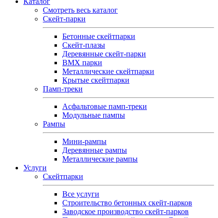
Каталог
Смотреть весь каталог
Скейт-парки
Бетонные скейтпарки
Скейт‑плазы
Деревянные скейт‑парки
BMX парки
Металлические скейтпарки
Крытые скейтпарки
Памп-треки
Асфальтовые памп‑треки
Модульные пампы
Рампы
Мини-рампы
Деревянные рампы
Металлические рампы
Услуги
Скейтпарки
Все услуги
Строительство бетонных скейт-парков
Заводское производство скейт-парков