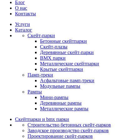
Блог
О нас
Контакты
Услуги
Каталог
Скейт‑парки
Бетонные скейтпарки
Скейт‑плазы
Деревянные скейт‑парки
BMX парки
Металлические скейтпарки
Крытые скейтпарки
Памп‑треки
Асфальтовые памп‑треки
Модульные пампы
Рампы
Мини-рампы
Деревянные рампы
Металлические рампы
Скейтпарки и bmx парки
Строительство бетонных скейт‑парков
Заводское производство скейт-парков
Проектирование скейт-парков