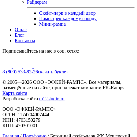
Райдерам
Скейт-парк в каждый двор
Памп-трек каждому городу
Мини-рампа
О нас
Блог
Контакты
Подписывайтесь на нас в соц. сетях:
8 (800) 533-82-26
cкачать буклет
© 2005—2026 ООО «ЭФКЕЙ-РАМПС». Все материалы,
размещённые на сайте, принадлежат компании FK-Ramps.
Карта сайта
Разработка сайта
m12studio.ru
ООО «ЭФКЕЙ-РАМПС»
ОГРН: 1174704007444
ИНН: 4703150279
КПП: 470301001
Главная
/
Портфолио
/
Бетонный скейт-парк ЖК Мещерский