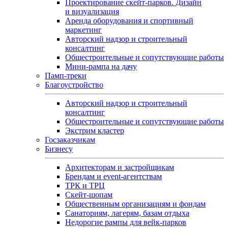
Проектирование скейт-парков. Дизайн
и визуализация
Аренда оборудования и спортивный
маркетинг
Авторский надзор и строительный
консалтинг
Общестроительные и сопутствующие работы
Мини-рампа на дачу
Памп‑треки
Благоустройство
Авторский надзор и строительный
консалтинг
Общестроительные и сопутствующие работы
Экстрим кластер
Госзаказчикам
Бизнесу
Архитекторам и застройщикам
Брендам и event-агентствам
ТРК и ТРЦ
Скейт-шопам
Общественным организациям и фондам
Санаториям, лагерям, базам отдыха
Недорогие рампы для вейк-парков