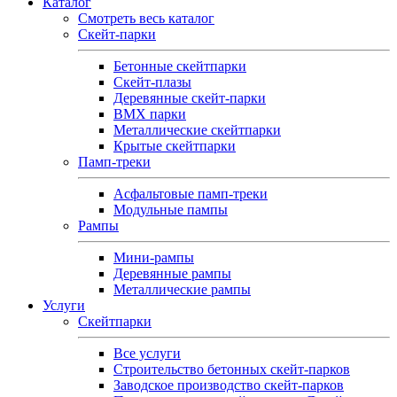
Каталог
Смотреть весь каталог
Скейт-парки
Бетонные скейтпарки
Скейт‑плазы
Деревянные скейт‑парки
BMX парки
Металлические скейтпарки
Крытые скейтпарки
Памп-треки
Асфальтовые памп‑треки
Модульные пампы
Рампы
Мини-рампы
Деревянные рампы
Металлические рампы
Услуги
Скейтпарки
Все услуги
Строительство бетонных скейт-парков
Заводское производство скейт-парков