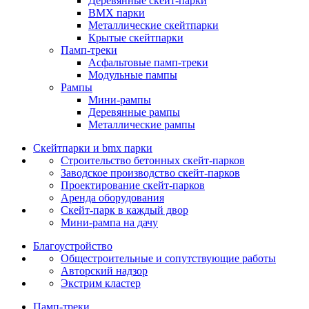
Деревянные скейт‑парки
BMX парки
Металлические скейтпарки
Крытые скейтпарки
Памп‑треки
Асфальтовые памп‑треки
Модульные пампы
Рампы
Мини-рампы
Деревянные рампы
Металлические рампы
Скейтпарки и bmx парки
Строительство бетонных скейт‑парков
Заводское производство скейт-парков
Проектирование скейт-парков
Аренда оборудования
Скейт-парк в каждый двор
Мини-рампа на дачу
Благоустройство
Общестроительные и сопутствующие работы
Авторский надзор
Экстрим кластер
Памп‑треки