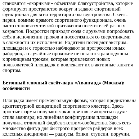
становятся «якорными» объектами благоустройства, которые
формируют пространство вокруг и задают спортивный
функционал для всей территории благоустройства. Скейт-
парки, помимо прямого спортивного функционала, очень
часто становятся точкой притяжения посетителей разных
возрастов. Подростки приходят сюда с друзьями попробовать
себя в исполнении трюков и посостязаться со сверстниками
в сложности их исполнения. Родители посещают экстрим-
площадки и с гордостью наблюдают за прогрессом юных
райдеров, а случайные прохожие не остаются равнодушны
к зрелищным трюкам, которые привлекают новых
пользователей площадок и вовлекают их в активные занятия
спортом.
Бетонный уличный скейт-парк «Авангард» (Москва):
особенности
Площадка имеет прямоугольную форму, которая продиктована
архитектурной концепцией спортивного кластера. Здесь
простые формы получают яркие цветовые акценты в духе
стиля авангард, но линейная конфигурация площадки
получила отличный фидбек экстрим-сообщества. Здесь есть
множество фигур для быстрого прогресса райдеров всех
колесных дисциплин — радиусы, бэнки, ступени, поручни,