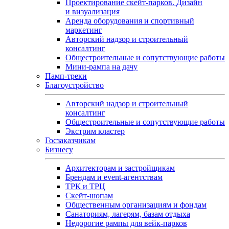
Проектирование скейт-парков. Дизайн
и визуализация
Аренда оборудования и спортивный
маркетинг
Авторский надзор и строительный
консалтинг
Общестроительные и сопутствующие работы
Мини-рампа на дачу
Памп‑треки
Благоустройство
Авторский надзор и строительный
консалтинг
Общестроительные и сопутствующие работы
Экстрим кластер
Госзаказчикам
Бизнесу
Архитекторам и застройщикам
Брендам и event-агентствам
ТРК и ТРЦ
Скейт-шопам
Общественным организациям и фондам
Санаториям, лагерям, базам отдыха
Недорогие рампы для вейк-парков