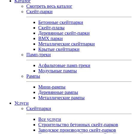
Каталог
Смотреть весь каталог
Скейт-парки
Бетонные скейтпарки
Скейт‑плазы
Деревянные скейт‑парки
BMX парки
Металлические скейтпарки
Крытые скейтпарки
Памп-треки
Асфальтовые памп‑треки
Модульные пампы
Рампы
Мини-рампы
Деревянные рампы
Металлические рампы
Услуги
Скейтпарки
Все услуги
Строительство бетонных скейт-парков
Заводское производство скейт-парков