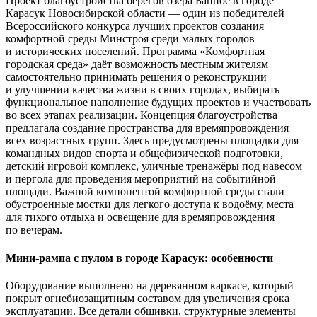
Проект благоустройства берегов озера Банное в городе
Карасук Новосибирской области — один из победителей
Всероссийского конкурса лучших проектов создания
комфортной среды Минстроя среди малых городов
и исторических поселений. Программа «Комфортная
городская среда» даёт возможность местным жителям
самостоятельно принимать решения о реконструкции
и улучшении качества жизни в своих городах, выбирать
функциональное наполнение будущих проектов и участвовать
во всех этапах реализации. Концепция благоустройства
предлагала создание пространства для времяпровождения
всех возрастных групп. Здесь предусмотрены площадки для
командных видов спорта и общефизической подготовки,
детский игровой комплекс, уличные тренажёры под навесом
и пергола для проведения мероприятий на событийной
площади. Важной компонентой комфортной среды стали
обустроенные мостки для легкого доступа к водоёму, места
для тихого отдыха и освещение для времяпровождения
по вечерам.
Мини-рампа с пулом в городе Карасук: особенности
Оборудование выполнено на деревянном каркасе, который
покрыт огнебиозащитным составом для увеличения срока
эксплуатации. Все детали обшивки, структурные элементы