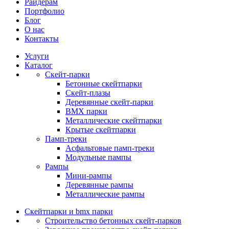
Райдерам
Портфолио
Блог
О нас
Контакты
Услуги
Каталог
Скейт‑парки
Бетонные скейтпарки
Скейт‑плазы
Деревянные скейт‑парки
BMX парки
Металлические скейтпарки
Крытые скейтпарки
Памп‑треки
Асфальтовые памп‑треки
Модульные пампы
Рампы
Мини-рампы
Деревянные рампы
Металлические рампы
Скейтпарки и bmx парки
Строительство бетонных скейт‑парков