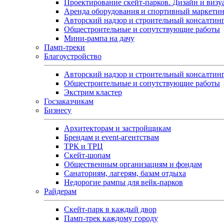
Проектирование скейт-парков. Дизайн и визу
Аренда оборудования и спортивный маркети
Авторский надзор и строительный консалтин
Общестроительные и сопутствующие работы
Мини-рампа на дачу
Памп‑треки
Благоустройство
Авторский надзор и строительный консалтин
Общестроительные и сопутствующие работы
Экстрим кластер
Госзаказчикам
Бизнесу
Архитекторам и застройщикам
Брендам и event-агентствам
ТРК и ТРЦ
Скейт-шопам
Общественным организациям и фондам
Санаториям, лагерям, базам отдыха
Недорогие рампы для вейк-парков
Райдерам
Скейт-парк в каждый двор
Памп-трек каждому городу