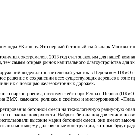
команды FK-ramps. Это первый бетонный скейт-парк Москвы так
оличных экстремалов. 2013 год стал знаковым для нашей компан
, тем самым открыв рынок капитального благоустройства для эк
ооружений выделило значительный участок в Перовском ПКиО с 
ое решение о сохранении всех существующих деревьев в зоне п
нили их с помощью железобетонных дорожек.
ого паркостроения, поэтому скейт парк Ferma в Перово (ПКиО
я на BMX, самокате, роликах и скейтах) и многоуровневой «Плаз
етирования бетонной смеси на технологичную радиусную опалуб
и на сложные поверхности. Набрызг бетона под давлением позво
 использовали высокие марки бетонной смеси, они имеют высоч
ать по-настоящему долговечные конструкции, которые будут рад