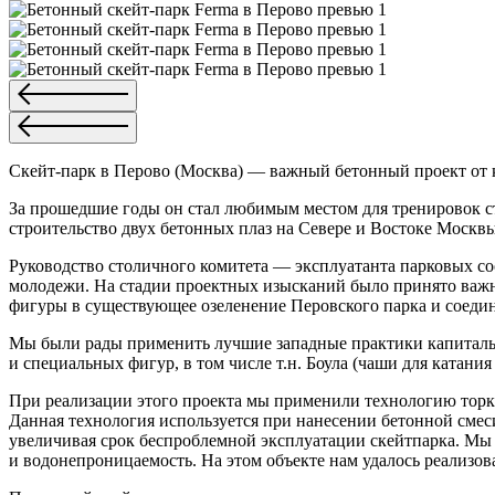
Скейт-парк в Перово (Москва) — важный бетонный проект от 
За прошедшие годы он стал любимым местом для тренировок ст
строительство двух бетонных плаз на Севере и Востоке Москвы
Руководство столичного комитета — эксплуатанта парковых с
молодежи. На стадии проектных изысканий было принято важн
фигуры в существующее озеленение Перовского парка и соеди
Мы были рады применить лучшие западные практики капитальн
и специальных фигур, в том числе т.н. Боула (чаши для катани
При реализации этого проекта мы применили технологию торкр
Данная технология используется при нанесении бетонной смес
увеличивая срок беспроблемной эксплуатации скейтпарка. Мы
и водонепроницаемость. На этом объекте нам удалось реализов