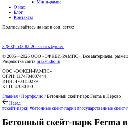
Мини-рампа
О нас
Блог
Контакты
Подписывайтесь на нас в соц. сетях:
8 (800) 533-82-26
cкачать буклет
© 2005—2026 ООО «ЭФКЕЙ-РАМПС». Все материалы, размещё
Разработка сайта
m12studio.ru
ООО «ЭФКЕЙ-РАМПС»
ОГРН: 1174704007444
ИНН: 4703150279
КПП: 470301001
Главная
/
Портфолио
/
Бетонный скейт-парк Ferma в Перово
Назад
#скейт-парки
#бетонные скейт-парки
#государственные скейт-
Бетонный скейт-парк Ferma в