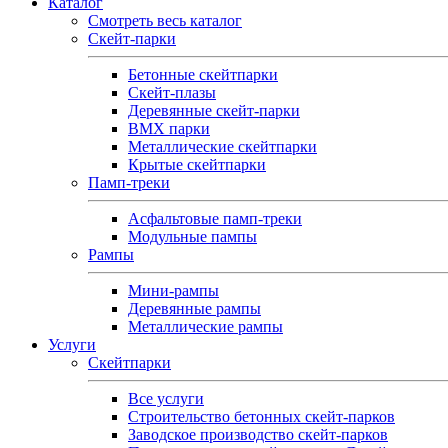
Каталог
Смотреть весь каталог
Скейт-парки
Бетонные скейтпарки
Скейт‑плазы
Деревянные скейт‑парки
BMX парки
Металлические скейтпарки
Крытые скейтпарки
Памп-треки
Асфальтовые памп‑треки
Модульные пампы
Рампы
Мини-рампы
Деревянные рампы
Металлические рампы
Услуги
Скейтпарки
Все услуги
Строительство бетонных скейт-парков
Заводское производство скейт-парков