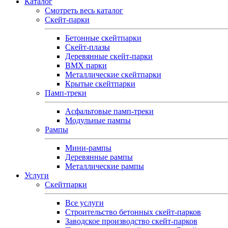
Каталог
Смотреть весь каталог
Скейт-парки
Бетонные скейтпарки
Скейт‑плазы
Деревянные скейт‑парки
BMX парки
Металлические скейтпарки
Крытые скейтпарки
Памп-треки
Асфальтовые памп‑треки
Модульные пампы
Рампы
Мини-рампы
Деревянные рампы
Металлические рампы
Услуги
Скейтпарки
Все услуги
Строительство бетонных скейт-парков
Заводское производство скейт-парков