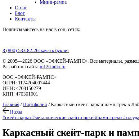
Мини-рампа
О нас
Блог
Контакты
Подписывайтесь на нас в соц. сетях:
8 (800) 533-82-26
cкачать буклет
© 2005—2026 ООО «ЭФКЕЙ-РАМПС». Все материалы, размещё
Разработка сайта
m12studio.ru
ООО «ЭФКЕЙ-РАМПС»
ОГРН: 1174704007444
ИНН: 4703150279
КПП: 470301001
Главная
/
Портфолио
/
Каркасный скейт-парк и памп-трек в Ла
Назад
#скейт-парки
#металлические скейт-парки
#памп-треки
#госуд
Каркасный скейт-парк и памп