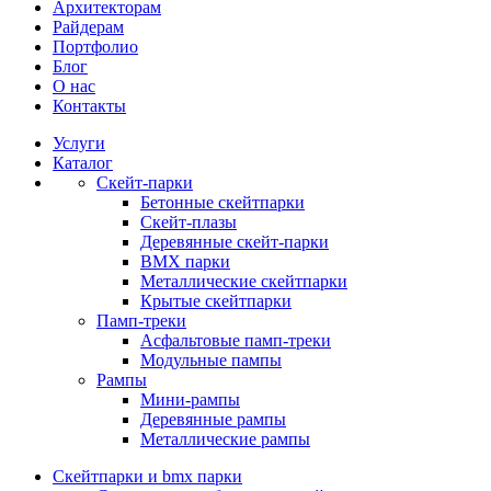
Архитекторам
Райдерам
Портфолио
Блог
О нас
Контакты
Услуги
Каталог
Скейт‑парки
Бетонные скейтпарки
Скейт‑плазы
Деревянные скейт‑парки
BMX парки
Металлические скейтпарки
Крытые скейтпарки
Памп‑треки
Асфальтовые памп‑треки
Модульные пампы
Рампы
Мини-рампы
Деревянные рампы
Металлические рампы
Скейтпарки и bmx парки