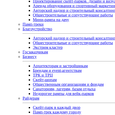
Проектирование скейт-парков. Дизайн и визу
Аренда оборудования и спортивный маркети
Авторский надзор и строительный консалтин
Общестроительные и сопутствующие работы
Мини-рампа на дачу
Памп‑треки
Благоустройство
Авторский надзор и строительный консалтин
Общестроительные и сопутствующие работы
Экстрим кластер
Госзаказчикам
Бизнесу
Архитекторам и застройщикам
Брендам и event-агентствам
ТРК и ТРЦ
Скейт-шопам
Общественным организациям и фондам
Санаториям, лагерям, базам отдыха
Недорогие рампы для вейк-парков
Райдерам
Скейт-парк в каждый двор
Памп-трек каждому городу