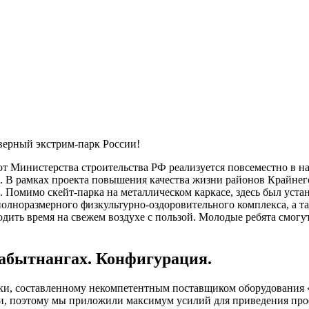
верный экстрим-парк России!
от Министерства строительства РФ реализуется повсеместно в н
в. В рамках проекта повышения качества жизни районов Крайн
 Помимо скейт-парка на металлическом каркасе, здесь был уст
олноразмерного физкультурно-оздоровительного комплекса, а т
ить время на свежем воздухе с пользой. Молодые ребята смогу
Лабытнангах. Конфигурация.
упки, составленному некомпетентным поставщиком оборудовани
нги, поэтому мы приложили максимум усилий для приведения пр