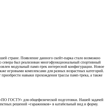
ашей стране. Появление данного скейт-парка стало возможно
его севера был реализован многофункциональный спортивный
ановлен модульный памп-трек интересной конфигурации. Новое
акже игровыми комплексами для разных возрастных категорий.
т приобрести навыки прохождения трассы памп-трека, а также
я «ПО ГОСТУ» для общефизической подготовки. Нашей задачей
оектных решений «гаражников» в катабельный вид и форму.