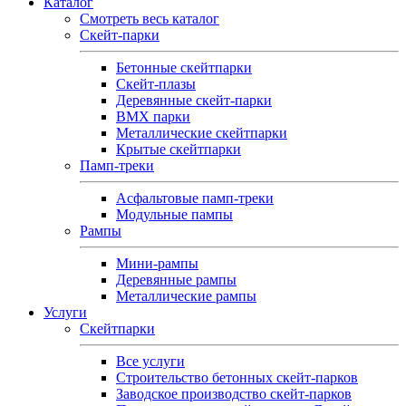
Каталог
Смотреть весь каталог
Скейт-парки
Бетонные скейтпарки
Скейт‑плазы
Деревянные скейт‑парки
BMX парки
Металлические скейтпарки
Крытые скейтпарки
Памп-треки
Асфальтовые памп‑треки
Модульные пампы
Рампы
Мини-рампы
Деревянные рампы
Металлические рампы
Услуги
Скейтпарки
Все услуги
Строительство бетонных скейт-парков
Заводское производство скейт-парков