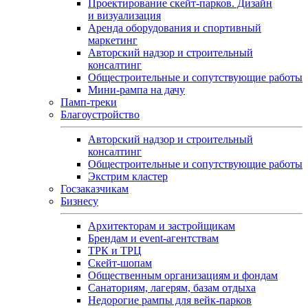
Проектирование скейт-парков. Дизайн
и визуализация
Аренда оборудования и спортивный
маркетинг
Авторский надзор и строительный
консалтинг
Общестроительные и сопутствующие работы
Мини-рампа на дачу
Памп‑треки
Благоустройство
Авторский надзор и строительный
консалтинг
Общестроительные и сопутствующие работы
Экстрим кластер
Госзаказчикам
Бизнесу
Архитекторам и застройщикам
Брендам и event-агентствам
ТРК и ТРЦ
Скейт-шопам
Общественным организациям и фондам
Санаториям, лагерям, базам отдыха
Недорогие рампы для вейк-парков