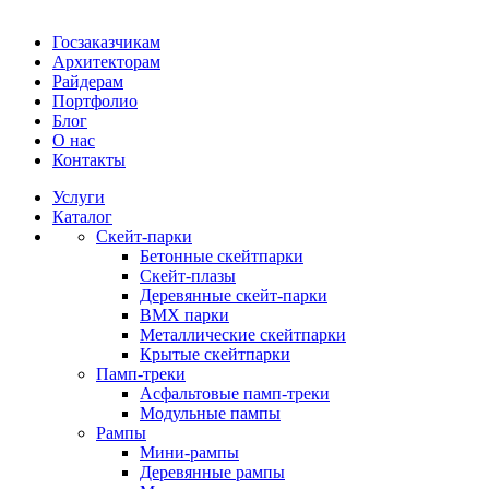
Госзаказчикам
Архитекторам
Райдерам
Портфолио
Блог
О нас
Контакты
Услуги
Каталог
Скейт‑парки
Бетонные скейтпарки
Скейт‑плазы
Деревянные скейт‑парки
BMX парки
Металлические скейтпарки
Крытые скейтпарки
Памп‑треки
Асфальтовые памп‑треки
Модульные пампы
Рампы
Мини-рампы
Деревянные рампы