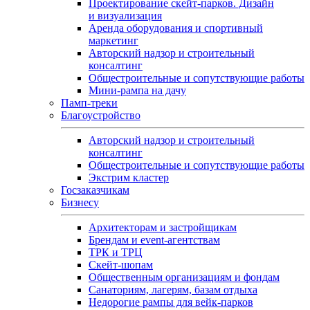
Проектирование скейт-парков. Дизайн
и визуализация
Аренда оборудования и спортивный
маркетинг
Авторский надзор и строительный
консалтинг
Общестроительные и сопутствующие работы
Мини-рампа на дачу
Памп‑треки
Благоустройство
Авторский надзор и строительный
консалтинг
Общестроительные и сопутствующие работы
Экстрим кластер
Госзаказчикам
Бизнесу
Архитекторам и застройщикам
Брендам и event-агентствам
ТРК и ТРЦ
Скейт-шопам
Общественным организациям и фондам
Санаториям, лагерям, базам отдыха
Недорогие рампы для вейк-парков