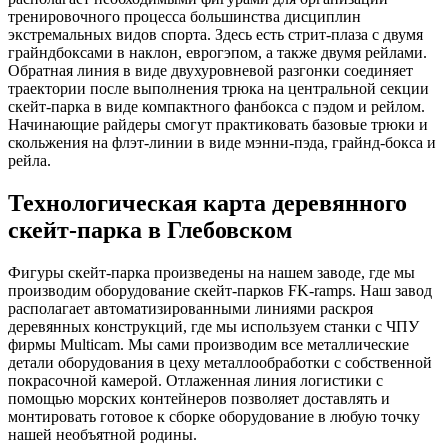
тренировочного процесса большинства дисциплин
экстремальных видов спорта. Здесь есть стрит-плаза с двумя
грайндбоксами в наклон, еврогэпом, а также двумя рейлами.
Обратная линия в виде двухуровневой разгонки соединяет
траектории после выполнения трюка на центральной секции
скейт-парка в виде компактного фанбокса с пэдом и рейлом.
Начинающие райдеры смогут практиковать базовые трюки и
скольжения на флэт-линии в виде мэнни-пэда, грайнд-бокса и
рейла.
Технологическая карта деревянного
скейт-парка в Глебовском
Фигуры скейт-парка произведены на нашем заводе, где мы
производим оборудование скейт-парков FK-ramps. Наш завод
располагает автоматизированными линиями раскроя
деревянных конструкций, где мы используем станки с ЧПУ
фирмы Multicam. Мы сами производим все металлические
детали оборудования в цеху металлообработки с собственной
покрасочной камерой. Отлаженная линия логистики с
помощью морских контейнеров позволяет доставлять и
монтировать готовое к сборке оборудование в любую точку
нашей необъятной родины.