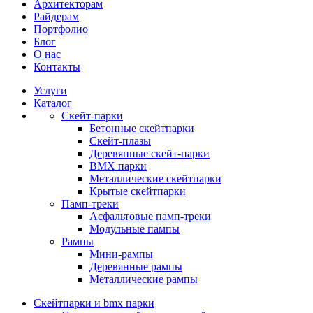
Архитекторам
Райдерам
Портфолио
Блог
О нас
Контакты
Услуги
Каталог
Скейт‑парки
Бетонные скейтпарки
Скейт‑плазы
Деревянные скейт‑парки
BMX парки
Металлические скейтпарки
Крытые скейтпарки
Памп‑треки
Асфальтовые памп‑треки
Модульные пампы
Рампы
Мини-рампы
Деревянные рампы
Металлические рампы
Скейтпарки и bmx парки