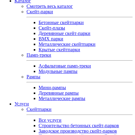
Каталог
Смотреть весь каталог
Скейт-парки
Бетонные скейтпарки
Скейт‑плазы
Деревянные скейт‑парки
BMX парки
Металлические скейтпарки
Крытые скейтпарки
Памп-треки
Асфальтовые памп‑треки
Модульные пампы
Рампы
Мини-рампы
Деревянные рампы
Металлические рампы
Услуги
Скейтпарки
Все услуги
Строительство бетонных скейт-парков
Заводское производство скейт-парков