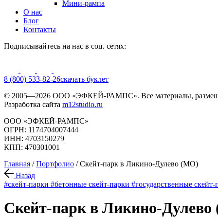
Мини-рампа
О нас
Блог
Контакты
Подписывайтесь на нас в соц. сетях:
8 (800) 533-82-26
cкачать буклет
© 2005—2026 ООО «ЭФКЕЙ-РАМПС». Все материалы, размещё
Разработка сайта
m12studio.ru
ООО «ЭФКЕЙ-РАМПС»
ОГРН: 1174704007444
ИНН: 4703150279
КПП: 470301001
Главная
/
Портфолио
/
Скейт-парк в Ликино-Дулево (МО)
Назад
#скейт-парки
#бетонные скейт-парки
#государственные скейт-
Скейт-парк в Ликино-Дулево