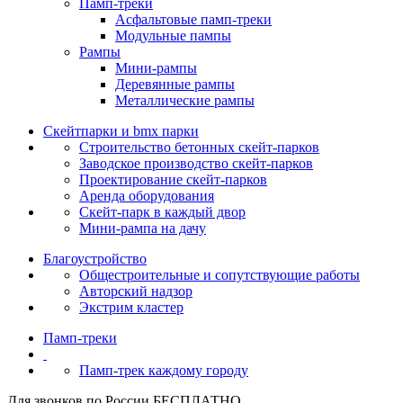
Памп‑треки
Асфальтовые памп‑треки
Модульные пампы
Рампы
Мини-рампы
Деревянные рампы
Металлические рампы
Скейтпарки и bmx парки
Строительство бетонных скейт‑парков
Заводское производство скейт-парков
Проектирование скейт-парков
Аренда оборудования
Скейт-парк в каждый двор
Мини-рампа на дачу
Благоустройство
Общестроительные и сопутствующие работы
Авторский надзор
Экстрим кластер
Памп‑треки
Памп-трек каждому городу
Для звонков по России БЕСПЛАТНО