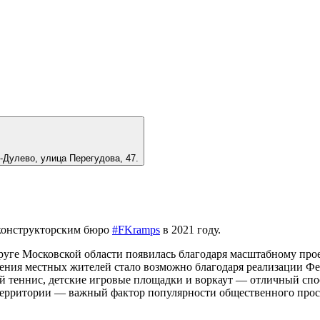
-Дулево
,
улица Перегудова, 47
.
 конструкторским бюро
#FKramps
в 2021 году.
руге Московской области появилась благодаря масштабному про
ения местных жителей стало возможно благодаря реализации Фе
й теннис, детские игровые площадки и воркаут — отличный спо
 территории — важный фактор популярности общественного прос