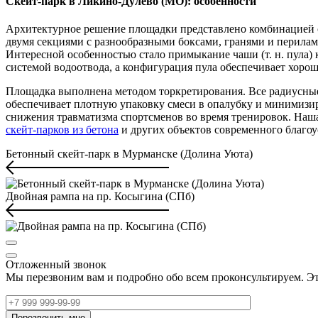
Скейт-парк в Ликино-Дулево (МО): особенности
Архитектурное решение площадки представлено комбинацией с
двумя секциями с разнообразными боксами, гранями и перила
Интересной особенностью стало примыкание чаши (т. н. пула) 
системой водоотвода, а конфигурация пула обеспечивает хоро
Площадка выполнена методом торкретирования. Все радиусны
обеспечивает плотную упаковку смеси в опалубку и минимизир
снижения травматизма спортсменов во время тренировок. Наша
скейт-парков из бетона
и других объектов современного благоу
Бетонный скейт-парк в Мурманске (Долина Уюта)
Двойная рампа на пр. Косыгина (СПб)
Отложенный звонок
Мы перезвоним вам и подробно обо всем проконсультируем. Эт