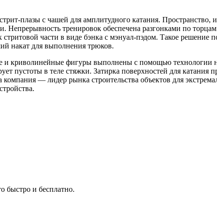
трит-плазы с чашей для амплитудного катания. Пространство, 
ми. Непрерывность тренировок обеспечена разгонками по торца
к стритовой части в виде бэнка с мэнуал-пэдом. Такое решение
ший накат для выполнения трюков.
е и криволинейные фигуры выполнены с помощью технологии на
ует пустоты в теле стяжки. Затирка поверхностей для катания
 компания — лидер рынка строительства объектов для экстремал
стройства.
о быстро и бесплатно.