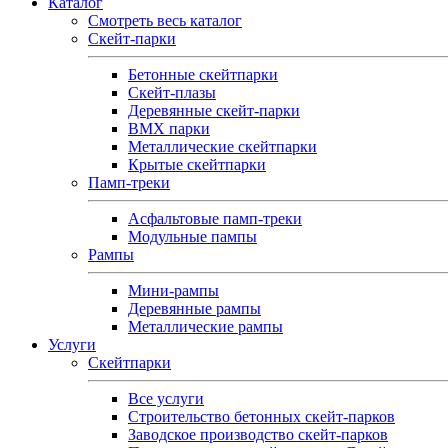
Каталог
Смотреть весь каталог
Скейт-парки
Бетонные скейтпарки
Скейт‑плазы
Деревянные скейт‑парки
BMX парки
Металлические скейтпарки
Крытые скейтпарки
Памп-треки
Асфальтовые памп‑треки
Модульные пампы
Рампы
Мини-рампы
Деревянные рампы
Металлические рампы
Услуги
Скейтпарки
Все услуги
Строительство бетонных скейт-парков
Заводское производство скейт-парков