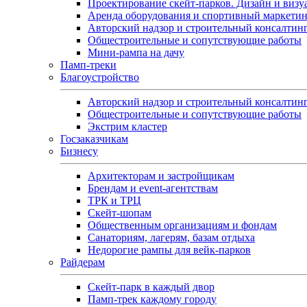
Проектирование скейт-парков. Дизайн и визу
Аренда оборудования и спортивный маркети
Авторский надзор и строительный консалтин
Общестроительные и сопутствующие работы
Мини-рампа на дачу
Памп‑треки
Благоустройство
Авторский надзор и строительный консалтин
Общестроительные и сопутствующие работы
Экстрим кластер
Госзаказчикам
Бизнесу
Архитекторам и застройщикам
Брендам и event-агентствам
ТРК и ТРЦ
Скейт-шопам
Общественным организациям и фондам
Санаториям, лагерям, базам отдыха
Недорогие рампы для вейк-парков
Райдерам
Скейт-парк в каждый двор
Памп-трек каждому городу