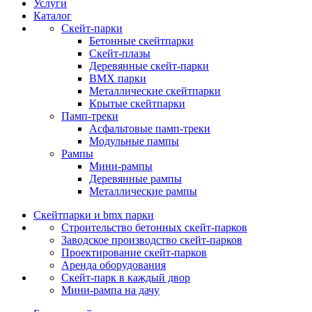
Услуги
Каталог
Скейт‑парки
Бетонные скейтпарки
Скейт‑плазы
Деревянные скейт‑парки
BMX парки
Металлические скейтпарки
Крытые скейтпарки
Памп‑треки
Асфальтовые памп‑треки
Модульные пампы
Рампы
Мини-рампы
Деревянные рампы
Металлические рампы
Скейтпарки и bmx парки
Строительство бетонных скейт‑парков
Заводское производство скейт-парков
Проектирование скейт-парков
Аренда оборудования
Скейт-парк в каждый двор
Мини-рампа на дачу