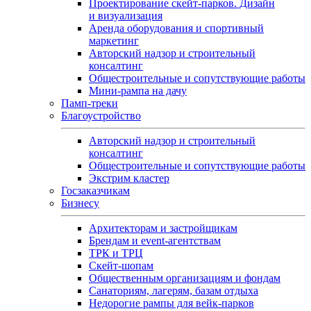
Проектирование скейт-парков. Дизайн
и визуализация
Аренда оборудования и спортивный
маркетинг
Авторский надзор и строительный
консалтинг
Общестроительные и сопутствующие работы
Мини-рампа на дачу
Памп‑треки
Благоустройство
Авторский надзор и строительный
консалтинг
Общестроительные и сопутствующие работы
Экстрим кластер
Госзаказчикам
Бизнесу
Архитекторам и застройщикам
Брендам и event-агентствам
ТРК и ТРЦ
Скейт-шопам
Общественным организациям и фондам
Санаториям, лагерям, базам отдыха
Недорогие рампы для вейк-парков