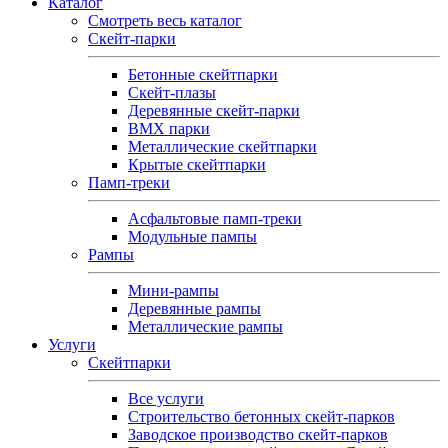
Каталог
Смотреть весь каталог
Скейт-парки
Бетонные скейтпарки
Скейт‑плазы
Деревянные скейт‑парки
BMX парки
Металлические скейтпарки
Крытые скейтпарки
Памп-треки
Асфальтовые памп‑треки
Модульные пампы
Рампы
Мини-рампы
Деревянные рампы
Металлические рампы
Услуги
Скейтпарки
Все услуги
Строительство бетонных скейт-парков
Заводское производство скейт-парков