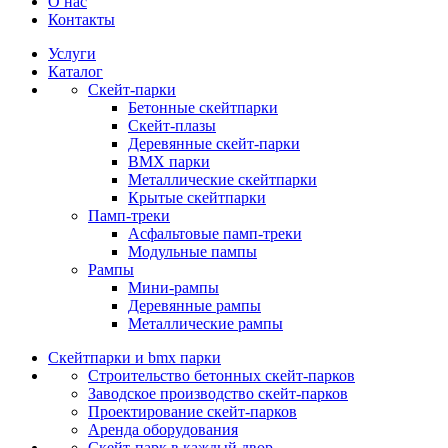
О нас
Контакты
Услуги
Каталог
Скейт‑парки
Бетонные скейтпарки
Скейт‑плазы
Деревянные скейт‑парки
BMX парки
Металлические скейтпарки
Крытые скейтпарки
Памп‑треки
Асфальтовые памп‑треки
Модульные пампы
Рампы
Мини-рампы
Деревянные рампы
Металлические рампы
Скейтпарки и bmx парки
Строительство бетонных скейт‑парков
Заводское производство скейт-парков
Проектирование скейт-парков
Аренда оборудования
Скейт-парк в каждый двор