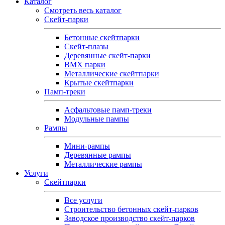
Каталог
Смотреть весь каталог
Скейт-парки
Бетонные скейтпарки
Скейт‑плазы
Деревянные скейт‑парки
BMX парки
Металлические скейтпарки
Крытые скейтпарки
Памп-треки
Асфальтовые памп‑треки
Модульные пампы
Рампы
Мини-рампы
Деревянные рампы
Металлические рампы
Услуги
Скейтпарки
Все услуги
Строительство бетонных скейт-парков
Заводское производство скейт-парков