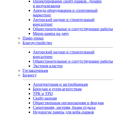
Проектирование скейт-парков. Дизайн
и визуализация
Аренда оборудования и спортивный
маркетинг
Авторский надзор и строительный
консалтинг
Общестроительные и сопутствующие работы
Мини-рампа на дачу
Памп‑треки
Благоустройство
Авторский надзор и строительный
консалтинг
Общестроительные и сопутствующие работы
Экстрим кластер
Госзаказчикам
Бизнесу
Архитекторам и застройщикам
Брендам и event-агентствам
ТРК и ТРЦ
Скейт-шопам
Общественным организациям и фондам
Санаториям, лагерям, базам отдыха
Недорогие рампы для вейк-парков