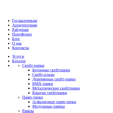
Госзаказчикам
Архитекторам
Райдерам
Портфолио
Блог
О нас
Контакты
Услуги
Каталог
Скейт‑парки
Бетонные скейтпарки
Скейт‑плазы
Деревянные скейт‑парки
BMX парки
Металлические скейтпарки
Крытые скейтпарки
Памп‑треки
Асфальтовые памп‑треки
Модульные пампы
Рампы