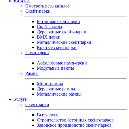
Каталог
Смотреть весь каталог
Скейт-парки
Бетонные скейтпарки
Скейт‑плазы
Деревянные скейт‑парки
BMX парки
Металлические скейтпарки
Крытые скейтпарки
Памп-треки
Асфальтовые памп‑треки
Модульные пампы
Рампы
Мини-рампы
Деревянные рампы
Металлические рампы
Услуги
Скейтпарки
Все услуги
Строительство бетонных скейт-парков
Заводское производство скейт-парков