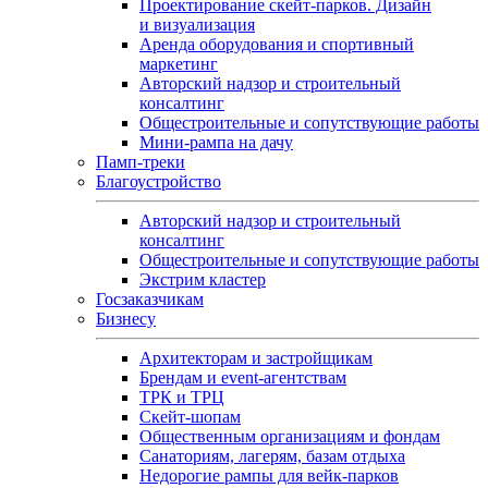
Проектирование скейт-парков. Дизайн
и визуализация
Аренда оборудования и спортивный
маркетинг
Авторский надзор и строительный
консалтинг
Общестроительные и сопутствующие работы
Мини-рампа на дачу
Памп‑треки
Благоустройство
Авторский надзор и строительный
консалтинг
Общестроительные и сопутствующие работы
Экстрим кластер
Госзаказчикам
Бизнесу
Архитекторам и застройщикам
Брендам и event-агентствам
ТРК и ТРЦ
Скейт-шопам
Общественным организациям и фондам
Санаториям, лагерям, базам отдыха
Недорогие рампы для вейк-парков