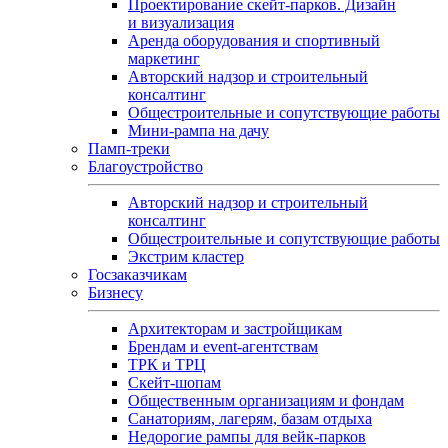
Проектирование скейт-парков. Дизайн
и визуализация
Аренда оборудования и спортивный
маркетинг
Авторский надзор и строительный
консалтинг
Общестроительные и сопутствующие работы
Мини-рампа на дачу
Памп‑треки
Благоустройство
Авторский надзор и строительный
консалтинг
Общестроительные и сопутствующие работы
Экстрим кластер
Госзаказчикам
Бизнесу
Архитекторам и застройщикам
Брендам и event-агентствам
ТРК и ТРЦ
Скейт-шопам
Общественным организациям и фондам
Санаториям, лагерям, базам отдыха
Недорогие рампы для вейк-парков