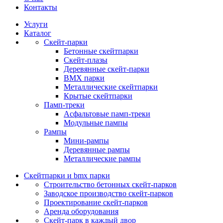
Контакты
Услуги
Каталог
Скейт‑парки
Бетонные скейтпарки
Скейт‑плазы
Деревянные скейт‑парки
BMX парки
Металлические скейтпарки
Крытые скейтпарки
Памп‑треки
Асфальтовые памп‑треки
Модульные пампы
Рампы
Мини-рампы
Деревянные рампы
Металлические рампы
Скейтпарки и bmx парки
Строительство бетонных скейт‑парков
Заводское производство скейт-парков
Проектирование скейт-парков
Аренда оборудования
Скейт-парк в каждый двор