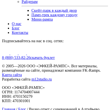
Райдерам
Скейт-парк в каждый двор
Памп-трек каждому городу
Мини-рампа
О нас
Блог
Контакты
Подписывайтесь на нас в соц. сетях:
8 (800) 533-82-26
cкачать буклет
© 2005—2026 ООО «ЭФКЕЙ-РАМПС». Все материалы,
размещённые на сайте, принадлежат компании FK-Ramps.
Карта сайта
Разработка сайта
m12studio.ru
ООО «ЭФКЕЙ-РАМПС»
ОГРН: 1174704007444
ИНН: 4703150279
КПП: 470301001
Главная
/
Блог
/
Видео отчет с соревнований в Алтуфьево