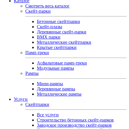
Каталог
Смотреть весь каталог
Скейт-парки
Бетонные скейтпарки
Скейт‑плазы
Деревянные скейт‑парки
BMX парки
Металлические скейтпарки
Крытые скейтпарки
Памп-треки
Асфальтовые памп‑треки
Модульные пампы
Рампы
Мини-рампы
Деревянные рампы
Металлические рампы
Услуги
Скейтпарки
Все услуги
Строительство бетонных скейт-парков
Заводское производство скейт-парков