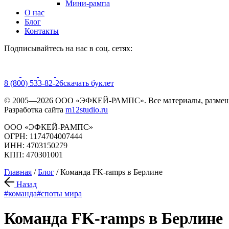
Мини-рампа
О нас
Блог
Контакты
Подписывайтесь на нас в соц. сетях:
8 (800) 533-82-26
cкачать буклет
© 2005—2026 ООО «ЭФКЕЙ-РАМПС». Все материалы, размещё
Разработка сайта
m12studio.ru
ООО «ЭФКЕЙ-РАМПС»
ОГРН: 1174704007444
ИНН: 4703150279
КПП: 470301001
Главная
/
Блог
/
Команда FK-ramps в Берлине
Назад
#команда
#споты мира
Команда FK-ramps в Берлине