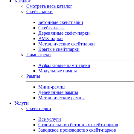
Каталог
Смотреть весь каталог
Скейт-парки
Бетонные скейтпарки
Скейт‑плазы
Деревянные скейт‑парки
BMX парки
Металлические скейтпарки
Крытые скейтпарки
Памп-треки
Асфальтовые памп‑треки
Модульные пампы
Рампы
Мини-рампы
Деревянные рампы
Металлические рампы
Услуги
Скейтпарки
Все услуги
Строительство бетонных скейт-парков
Заводское производство скейт-парков