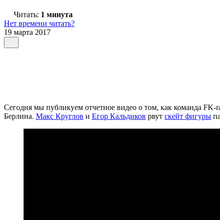
Читать:
1 минута
Нет времени читать?
19 марта 2017
Сегодня мы публикуем отчетное видео о том, как команда FK-r
Берлина.
Макс Круглов
и
Егор Кальдиков
рвут
скейт фигуры
па