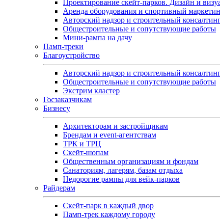
Проектирование скейт-парков. Дизайн и визу
Аренда оборудования и спортивный маркети
Авторский надзор и строительный консалтин
Общестроительные и сопутствующие работы
Мини-рампа на дачу
Памп‑треки
Благоустройство
Авторский надзор и строительный консалтин
Общестроительные и сопутствующие работы
Экстрим кластер
Госзаказчикам
Бизнесу
Архитекторам и застройщикам
Брендам и event-агентствам
ТРК и ТРЦ
Скейт-шопам
Общественным организациям и фондам
Санаториям, лагерям, базам отдыха
Недорогие рампы для вейк-парков
Райдерам
Скейт-парк в каждый двор
Памп-трек каждому городу