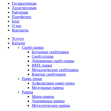
Госзаказчикам
Архитекторам
Райдерам
Портфолио
Блог
О нас
Контакты
Услуги
Каталог
Скейт‑парки
Бетонные скейтпарки
Скейт‑плазы
Деревянные скейт‑парки
BMX парки
Металлические скейтпарки
Крытые скейтпарки
Памп‑треки
Асфальтовые памп‑треки
Модульные пампы
Рампы
Мини-рампы
Деревянные рампы
Металлические рампы