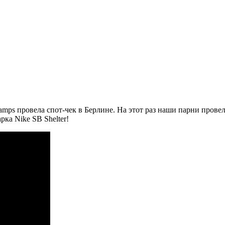
amps провела спот-чек в Берлине. На этот раз наши парни прове
рка Nike SB Shelter!