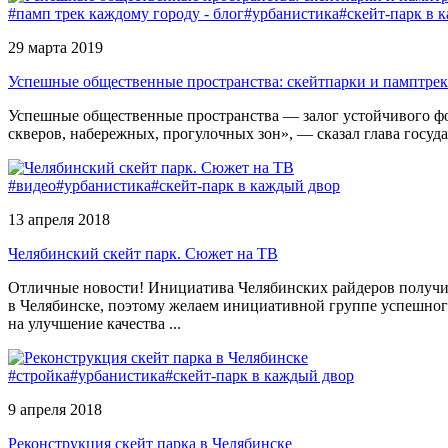
#памп трек каждому городу - блог
#урбанистика
#скейт-парк в 
29 марта 2019
Успешные общественные пространства: скейтпарки и памптре
Успешные общественные пространства — залог устойчивого фо
скверов, набережных, прогулочных зон», — сказал глава госуда
#видео
#урбанистика
#скейт-парк в каждый двор
13 апреля 2018
Челябинский скейт парк. Сюжет на ТВ
Отличные новости! Инициатива Челябинских райдеров получил
в Челябинске, поэтому желаем инициативной группе успешного
на улучшение качества ...
#стройка
#урбанистика
#скейт-парк в каждый двор
9 апреля 2018
Реконструкция скейт парка в Челябинске