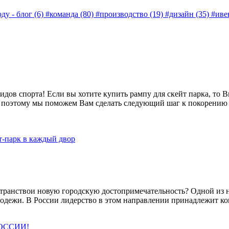
ду - блог (6)
#команда (80)
#производство (19)
#дизайн (35)
#иве
дов спорта! Если вы хотите купить рампу для скейт парка, то 
та, поэтому мы поможем Вам сделать следующий шаг к покорени
т-парк в каждый двор
остранствои новую городскую достопримечательность? Одной из
одежи. В России лидерство в этом направлении принадлежит кон