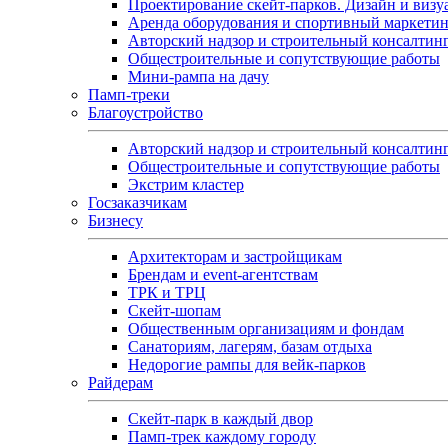
Проектирование скейт-парков. Дизайн и визу
Аренда оборудования и спортивный маркети
Авторский надзор и строительный консалтин
Общестроительные и сопутствующие работы
Мини-рампа на дачу
Памп‑треки
Благоустройство
Авторский надзор и строительный консалтин
Общестроительные и сопутствующие работы
Экстрим кластер
Госзаказчикам
Бизнесу
Архитекторам и застройщикам
Брендам и event-агентствам
ТРК и ТРЦ
Скейт-шопам
Общественным организациям и фондам
Санаториям, лагерям, базам отдыха
Недорогие рампы для вейк-парков
Райдерам
Скейт-парк в каждый двор
Памп-трек каждому городу