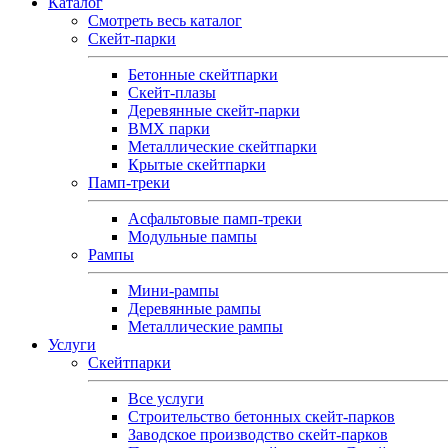
Каталог
Смотреть весь каталог
Скейт-парки
Бетонные скейтпарки
Скейт‑плазы
Деревянные скейт‑парки
BMX парки
Металлические скейтпарки
Крытые скейтпарки
Памп-треки
Асфальтовые памп‑треки
Модульные пампы
Рампы
Мини-рампы
Деревянные рампы
Металлические рампы
Услуги
Скейтпарки
Все услуги
Строительство бетонных скейт-парков
Заводское производство скейт-парков