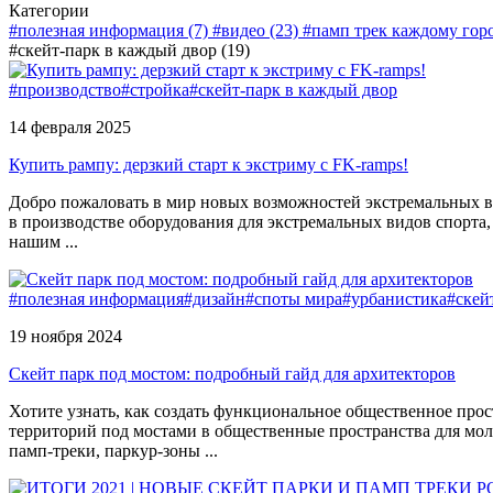
Категории
#полезная информация (7)
#видео (23)
#памп трек каждому горо
#скейт-парк в каждый двор (19)
#производство
#стройка
#скейт-парк в каждый двор
14 февраля 2025
Купить рампу: дерзкий старт к экстриму с FK-ramps!
Добро пожаловать в мир новых возможностей экстремальных ви
в производстве оборудования для экстремальных видов спор
нашим ...
#полезная информация
#дизайн
#споты мира
#урбанистика
#скей
19 ноября 2024
Скейт парк под мостом: подробный гайд для архитекторов
Хотите узнать, как создать функциональное общественное пр
территорий под мостами в общественные пространства для мол
памп-треки, паркур-зоны ...