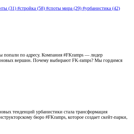
нты (31)
#стройка (58)
#споты мира (29)
#урбанистика (42)
Вы попали по адресу. Компания #FKramps — лидер
ю новых вершин. Почему выбирают FK-ramps? Мы гордимся
 новых тенденций урбанистики стала трансформация
структорскому бюро #FKramps, которое создает скейт-парки,