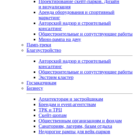
Проектирование скейт-парков. Дизайн
и визуализация
Аренда оборудования и спортивный
маркетинг
Авторский надзор и строительный
консалтинг
Общестроительные и сопутствующие работы
Мини-рампа на дачу
Памп‑треки
Благоустройство
Авторский надзор и строительный
консалтинг
Общестроительные и сопутствующие работы
Экстрим кластер
Госзаказчикам
Бизнесу
Архитекторам и застройщикам
Брендам и event-агентствам
ТРК и ТРЦ
Скейт-шопам
Общественным организациям и фондам
Санаториям, лагерям, базам отдыха
Недорогие рампы для вейк-парков