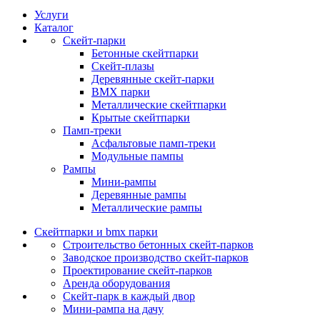
Услуги
Каталог
Скейт‑парки
Бетонные скейтпарки
Скейт‑плазы
Деревянные скейт‑парки
BMX парки
Металлические скейтпарки
Крытые скейтпарки
Памп‑треки
Асфальтовые памп‑треки
Модульные пампы
Рампы
Мини-рампы
Деревянные рампы
Металлические рампы
Скейтпарки и bmx парки
Строительство бетонных скейт‑парков
Заводское производство скейт-парков
Проектирование скейт-парков
Аренда оборудования
Скейт-парк в каждый двор
Мини-рампа на дачу