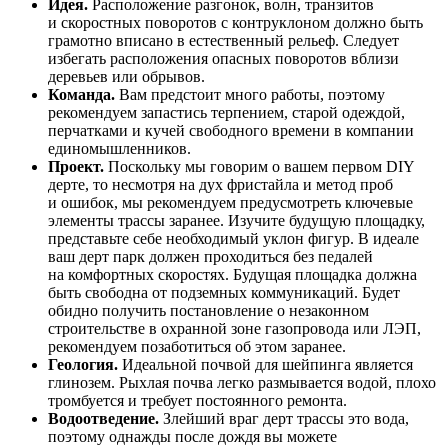
Идея.
Расположение разгонок, волн, транзитов
и скоростных поворотов с контруклоном должно быть
грамотно вписано в естественный рельеф. Следует
избегать расположения опасных поворотов вблизи
деревьев или обрывов.
Команда.
Вам предстоит много работы, поэтому
рекомендуем запастись терпением, старой одеждой,
перчатками и кучей свободного времени в компании
единомышленников.
Проект.
Поскольку мы говорим о вашем первом DIY
дерте, то несмотря на дух фристайла и метод проб
и ошибок, мы рекомендуем предусмотреть ключевые
элементы трассы заранее. Изучите будущую площадку,
представьте себе необходимый уклон фигур. В идеале
ваш дерт парк должен проходиться без педалей
на комфортных скоростях. Будущая площадка должна
быть свободна от подземных коммуникаций. Будет
обидно получить постановление о незаконном
строительстве в охранной зоне газопровода или ЛЭП,
рекомендуем позаботиться об этом заранее.
Геология.
Идеальной почвой для шейпинга является
глинозем. Рыхлая почва легко размывается водой, плохо
тромбуется и требует постоянного ремонта.
Водоотведение.
Злейший враг дерт трассы это вода,
поэтому однажды после дождя вы можете