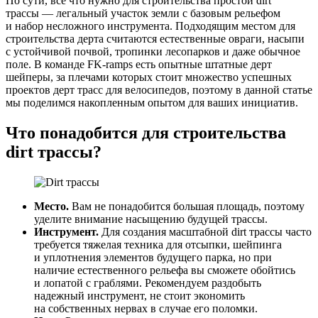
По сути, все что нужно для строительства простой dirt
трассы — легальный участок земли с базовым рельефом
и набор несложного инструмента. Подходящим местом для
строительства дерта считаются естественные овраги, насыпи
с устойчивой почвой, тропинки лесопарков и даже обычное
поле. В команде FK-ramps есть опытные штатные дерт
шейперы, за плечами которых стоит множество успешных
проектов дерт трасс для велосипедов, поэтому в данной статье
мы поделимся накопленным опытом для ваших инициатив.
Что понадобится для строительства
dirt трассы?
Место.
Вам не понадобится большая площадь, поэтому
уделите внимание насыщению будущей трассы.
Инструмент.
Для создания масштабной dirt трассы часто
требуется тяжелая техника для отсыпки, шейпинга
и уплотнения элементов будущего парка, но при
наличие естественного рельефа вы сможете обойтись
и лопатой с граблями. Рекомендуем раздобыть
надежный инструмент, не стоит экономить
на собственных нервах в случае его поломки.