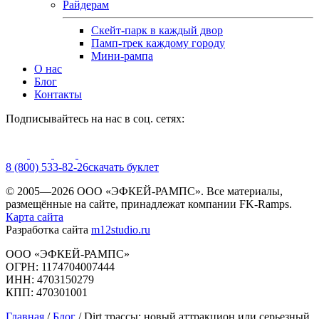
Райдерам
Скейт-парк в каждый двор
Памп-трек каждому городу
Мини-рампа
О нас
Блог
Контакты
Подписывайтесь на нас в соц. сетях:
8 (800) 533-82-26
cкачать буклет
© 2005—2026 ООО «ЭФКЕЙ-РАМПС». Все материалы,
размещённые на сайте, принадлежат компании FK-Ramps.
Карта сайта
Разработка сайта
m12studio.ru
ООО «ЭФКЕЙ-РАМПС»
ОГРН: 1174704007444
ИНН: 4703150279
КПП: 470301001
Главная
/
Блог
/
Dirt трассы: новый аттракцион или серьезный