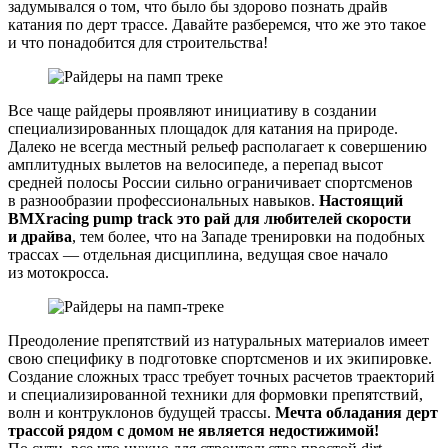
задумывался о том, что было бы здорово познать драйв
катания по дерт трассе. Давайте разберемся, что же это такое
и что понадобится для строительства!
Все чаще райдеры проявляют инициативу в создании
специализированных площадок для катания на природе.
Далеко не всегда местный рельеф располагает к совершению
амплитудных вылетов на велосипеде, а перепад высот
средней полосы России сильно ограничивает спортсменов
в разнообразии профессиональных навыков.
Настоящий
BMXracing pump track это рай для любителей скорости
и драйва
, тем более, что на Западе тренировки на подобных
трассах — отдельная дисциплина, ведущая свое начало
из мотокросса.
Преодоление препятствий из натуральных материалов имеет
свою специфику в подготовке спортсменов и их экипировке.
Создание сложных трасс требует точных расчетов траекторий
и специализированной техники для формовки препятствий,
волн и контруклонов будущей трассы.
Мечта обладания дерт
трассой рядом с домом не является недостижимой!