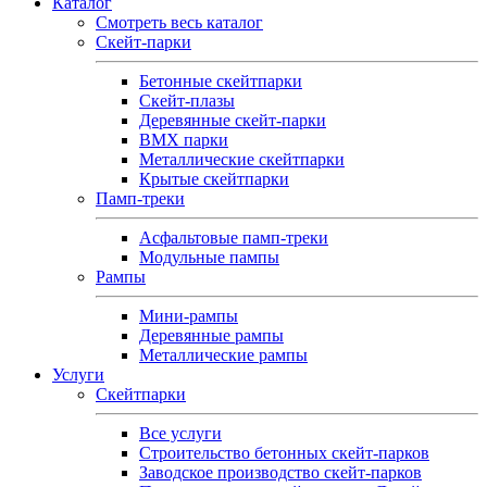
Каталог
Смотреть весь каталог
Скейт-парки
Бетонные скейтпарки
Скейт‑плазы
Деревянные скейт‑парки
BMX парки
Металлические скейтпарки
Крытые скейтпарки
Памп-треки
Асфальтовые памп‑треки
Модульные пампы
Рампы
Мини-рампы
Деревянные рампы
Металлические рампы
Услуги
Скейтпарки
Все услуги
Строительство бетонных скейт-парков
Заводское производство скейт-парков