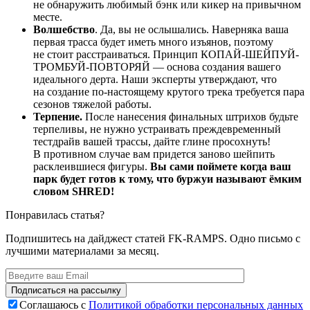
не обнаружить любимый бэнк или кикер на привычном
месте.
Волшебство
. Да, вы не ослышались. Наверняка ваша
первая трасса будет иметь много изъянов, поэтому
не стоит расстраиваться. Принцип КОПАЙ-ШЕЙПУЙ-
ТРОМБУЙ-ПОВТОРЯЙ — основа создания вашего
идеального дерта. Наши эксперты утверждают, что
на создание по-настоящему крутого трека требуется пара
сезонов тяжелой работы.
Терпение.
После нанесения финальных штрихов будьте
терпеливы, не нужно устраивать преждевременный
тестдрайв вашей трассы, дайте глине просохнуть!
В противном случае вам придется заново шейпить
расклеившиеся фигуры.
Вы сами поймете когда ваш
парк будет готов к тому, что буржуи называют ёмким
словом SHRED!
Понравилась статья?
Подпишитесь на дайджест статей FK-RAMPS. Одно письмо с
лучшими материалами за месяц.
Соглашаюсь с
Политикой обработки персональных данных