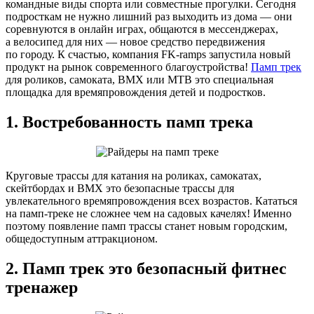
командные виды спорта или совместные прогулки. Сегодня
подросткам не нужно лишний раз выходить из дома — они
соревнуются в онлайн играх, общаются в мессенджерах,
а велосипед для них — новое средство передвижения
по городу. К счастью, компания FK-ramps запустила новый
продукт на рынок современного благоустройства!
Памп трек
для роликов, самоката, BMX или MTB это специальная
площадка для времяпровождения детей и подростков.
1. Востребованность памп трека
Круговые трассы для катания на роликах, самокатах,
скейтбордах и BMX это безопасные трассы для
увлекательного времяпровождения всех возрастов. Кататься
на памп-треке не сложнее чем на садовых качелях! Именно
поэтому появление памп трассы станет новым городским,
общедоступным аттракционом.
2. Памп трек это безопасный фитнес
тренажер