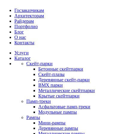
Госзаказчикам
Архитекторам
Райдерам
Портфолио
Блог
О нас
Контакты
Услуги
Каталог
Скейт‑парки
Бетонные скейтпарки
Скейт‑плазы
Деревянные скейт‑парки
BMX парки
Металлические скейтпарки
Крытые скейтпарки
Памп‑треки
Асфальтовые памп‑треки
Модульные пампы
Рампы
Мини-рампы
Деревянные рампы
Металлические рампы