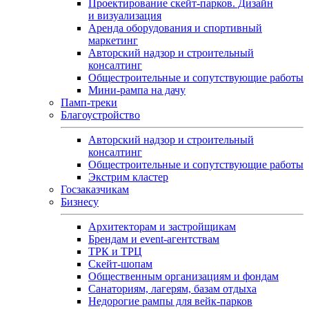
Проектирование скейт-парков. Дизайн
и визуализация
Аренда оборудования и спортивный
маркетинг
Авторский надзор и строительный
консалтинг
Общестроительные и сопутствующие работы
Мини-рампа на дачу
Памп‑треки
Благоустройство
Авторский надзор и строительный
консалтинг
Общестроительные и сопутствующие работы
Экстрим кластер
Госзаказчикам
Бизнесу
Архитекторам и застройщикам
Брендам и event-агентствам
ТРК и ТРЦ
Скейт-шопам
Общественным организациям и фондам
Санаториям, лагерям, базам отдыха
Недорогие рампы для вейк-парков