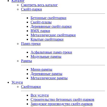
Каталог
Смотреть весь каталог
Скейт-парки
Бетонные скейтпарки
Скейт‑плазы
Деревянные скейт‑парки
BMX парки
Металлические скейтпарки
Крытые скейтпарки
Памп-треки
Асфальтовые памп‑треки
Модульные пампы
Рампы
Мини-рампы
Деревянные рампы
Металлические рампы
Услуги
Скейтпарки
Все услуги
Строительство бетонных скейт-парков
Заводское производство скейт-парков