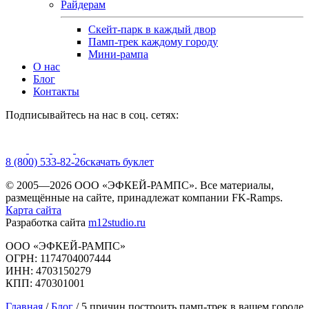
Райдерам
Скейт-парк в каждый двор
Памп-трек каждому городу
Мини-рампа
О нас
Блог
Контакты
Подписывайтесь на нас в соц. сетях:
8 (800) 533-82-26
cкачать буклет
© 2005—2026 ООО «ЭФКЕЙ-РАМПС». Все материалы,
размещённые на сайте, принадлежат компании FK-Ramps.
Карта сайта
Разработка сайта
m12studio.ru
ООО «ЭФКЕЙ-РАМПС»
ОГРН: 1174704007444
ИНН: 4703150279
КПП: 470301001
Главная
/
Блог
/
5 причин построить памп-трек в вашем городе