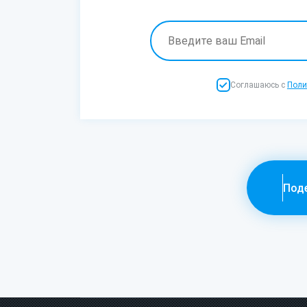
Соглашаюсь с
Поли
Поде