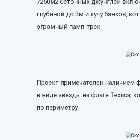
7250м2 бетонных джунглей включа
глубиной до 3м и кучу бэнков, к
огромный памп-трек.
Проект примечателен наличием ф
в виде звезды на флаге Техаса, 
по периметру.