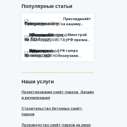
Популярные статьи
Присоединяйтесь
к нашему
Telegram
каналу
Минстрой
РФ признал
три объекта
FK-ramps
FK-ramps
лучшими
получили
практиками
«золото»
по благоустройству
за экстрим-
за 2024 год!
парк в Колпино!
Итоги
Наши услуги
Национальной
Премии
по ландшафтной
Проектирование скейт-парков. Дизайн
архитектуре.
и визуализация
Строительство бетонных скейт-
парков
Производство скейт-парков на заказ