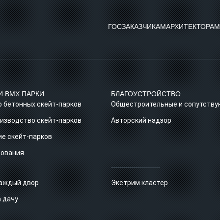
ГОСЗАКАЗЧИКАМ
АРХИТЕКТОРАМ
И BMX ПАРКИ
БЛАГОУСТРОЙСТВО
 бетонных скейт‑парков
Общестроительные и сопутств
изводство скейт-парков
Авторский надзор
е скейт-парков
дования
каждый двор
Экстрим кластер
 дачу