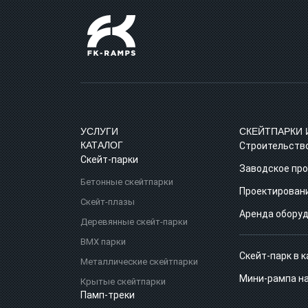
УСЛУГИ
СКЕЙТПАРКИ 
КАТАЛОГ
Строительство
Скейт‑парки
Заводское про
Бетонные скейтпарки
Проектировани
Скейт‑плазы
Аренда обору
Деревянные скейт‑парки
BMX парки
Скейт-парк в 
Металлические скейтпарки
Мини-рампа на
Крытые скейтпарки
Памп‑треки