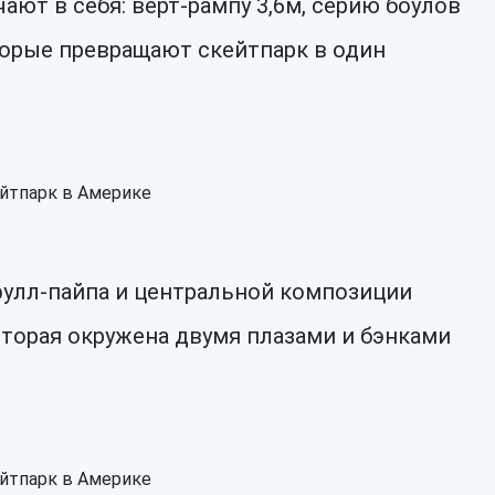
ют в себя: верт-рампу 3,6м, серию боулов
оторые превращают скейтпарк в один
улл-пайпа и центральной композиции
которая окружена двумя плазами и бэнками