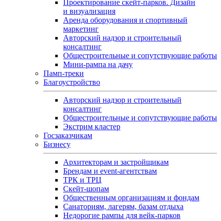
Проектирование скейт-парков. Дизайн
и визуализация
Аренда оборудования и спортивный
маркетинг
Авторский надзор и строительный
консалтинг
Общестроительные и сопутствующие работы
Мини-рампа на дачу
Памп‑треки
Благоустройство
Авторский надзор и строительный
консалтинг
Общестроительные и сопутствующие работы
Экстрим кластер
Госзаказчикам
Бизнесу
Архитекторам и застройщикам
Брендам и event-агентствам
ТРК и ТРЦ
Скейт-шопам
Общественным организациям и фондам
Санаториям, лагерям, базам отдыха
Недорогие рампы для вейк-парков