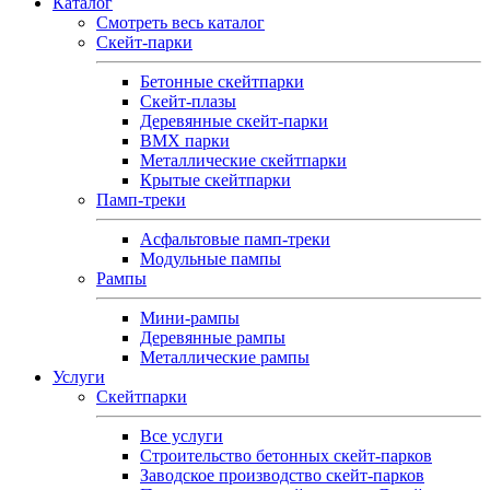
Каталог
Смотреть весь каталог
Скейт-парки
Бетонные скейтпарки
Скейт‑плазы
Деревянные скейт‑парки
BMX парки
Металлические скейтпарки
Крытые скейтпарки
Памп-треки
Асфальтовые памп‑треки
Модульные пампы
Рампы
Мини-рампы
Деревянные рампы
Металлические рампы
Услуги
Скейтпарки
Все услуги
Строительство бетонных скейт-парков
Заводское производство скейт-парков