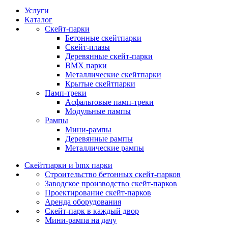
Услуги
Каталог
Скейт‑парки
Бетонные скейтпарки
Скейт‑плазы
Деревянные скейт‑парки
BMX парки
Металлические скейтпарки
Крытые скейтпарки
Памп‑треки
Асфальтовые памп‑треки
Модульные пампы
Рампы
Мини-рампы
Деревянные рампы
Металлические рампы
Скейтпарки и bmx парки
Строительство бетонных скейт‑парков
Заводское производство скейт-парков
Проектирование скейт-парков
Аренда оборудования
Скейт-парк в каждый двор
Мини-рампа на дачу