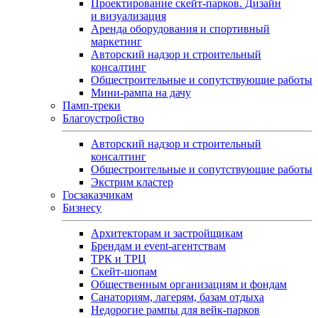
Проектирование скейт-парков. Дизайн
и визуализация
Аренда оборудования и спортивный
маркетинг
Авторский надзор и строительный
консалтинг
Общестроительные и сопутствующие работы
Мини-рампа на дачу
Памп‑треки
Благоустройство
Авторский надзор и строительный
консалтинг
Общестроительные и сопутствующие работы
Экстрим кластер
Госзаказчикам
Бизнесу
Архитекторам и застройщикам
Брендам и event-агентствам
ТРК и ТРЦ
Скейт-шопам
Общественным организациям и фондам
Санаториям, лагерям, базам отдыха
Недорогие рампы для вейк-парков