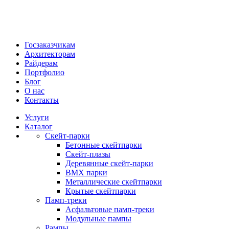
Госзаказчикам
Архитекторам
Райдерам
Портфолио
Блог
О нас
Контакты
Услуги
Каталог
Скейт‑парки
Бетонные скейтпарки
Скейт‑плазы
Деревянные скейт‑парки
BMX парки
Металлические скейтпарки
Крытые скейтпарки
Памп‑треки
Асфальтовые памп‑треки
Модульные пампы
Рампы