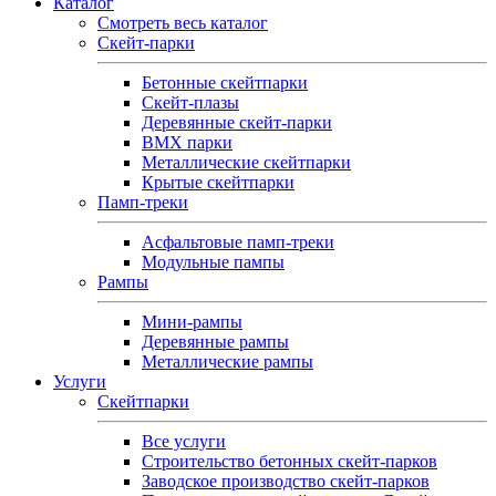
Каталог
Смотреть весь каталог
Скейт-парки
Бетонные скейтпарки
Скейт‑плазы
Деревянные скейт‑парки
BMX парки
Металлические скейтпарки
Крытые скейтпарки
Памп-треки
Асфальтовые памп‑треки
Модульные пампы
Рампы
Мини-рампы
Деревянные рампы
Металлические рампы
Услуги
Скейтпарки
Все услуги
Строительство бетонных скейт-парков
Заводское производство скейт-парков