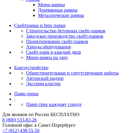
Мини-рампы
Деревянные рампы
Металлические рампы
Скейтпарки и bmx парки
Строительство бетонных скейт‑парков
Заводское производство скейт-парков
Проектирование скейт-парков
Аренда оборудования
Скейт-парк в каждый двор
Мини-рампа на дачу
Благоустройство
Общестроительные и сопутствующие работы
Авторский надзор
Экстрим кластер
Памп‑треки
Памп-трек каждому городу
Для звонков по России БЕСПЛАТНО
8 (800) 533-82-26
Головной офис в Санкт-Перербурге
+7 (812) 438-55-50